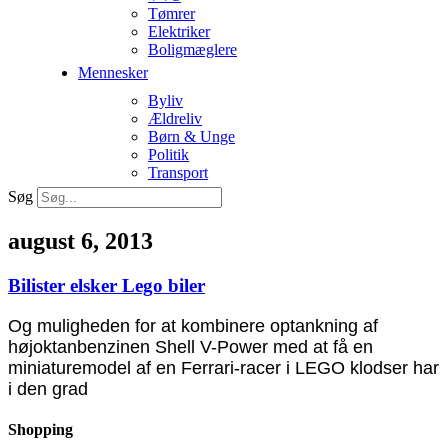
Tømrer
Elektriker
Boligmæglere
Mennesker
Byliv
Ældreliv
Børn & Unge
Politik
Transport
Søg
august 6, 2013
Bilister elsker Lego biler
Og muligheden for at kombinere optankning af
højoktanbenzinen Shell V-Power med at få en
miniaturemodel af en Ferrari-racer i LEGO klodser har
i den grad
Shopping