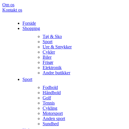
Om os
Kontakt os
Forside
Shopping
Tøj & Sko
Sport
Ure & Smykker
Cykler
Biler
Frisør
Elektronik
Andre butikker
Sport
Fodbold
Håndbold
Golf
Tennis
Cykling
Motorsport
Anden sport
Sundhed