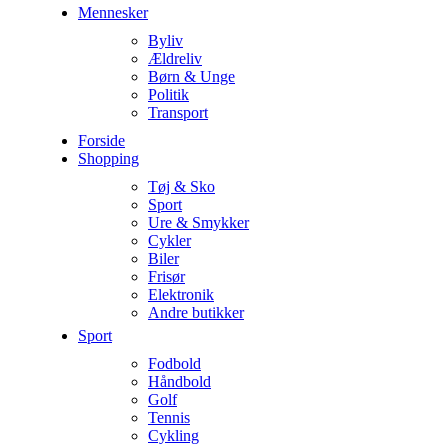
Mennesker
Byliv
Ældreliv
Børn & Unge
Politik
Transport
Forside
Shopping
Tøj & Sko
Sport
Ure & Smykker
Cykler
Biler
Frisør
Elektronik
Andre butikker
Sport
Fodbold
Håndbold
Golf
Tennis
Cykling