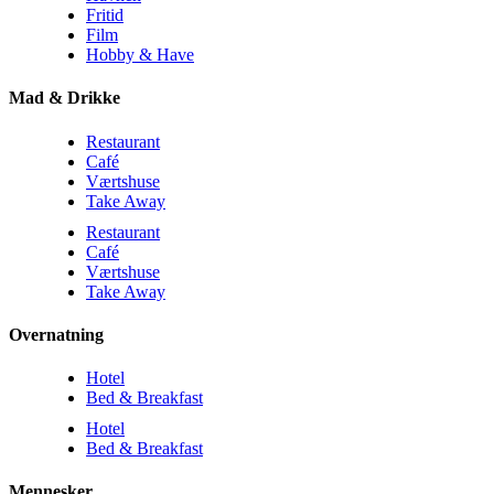
Fritid
Film
Hobby & Have
Mad & Drikke
Restaurant
Café
Værtshuse
Take Away
Restaurant
Café
Værtshuse
Take Away
Overnatning
Hotel
Bed & Breakfast
Hotel
Bed & Breakfast
Mennesker