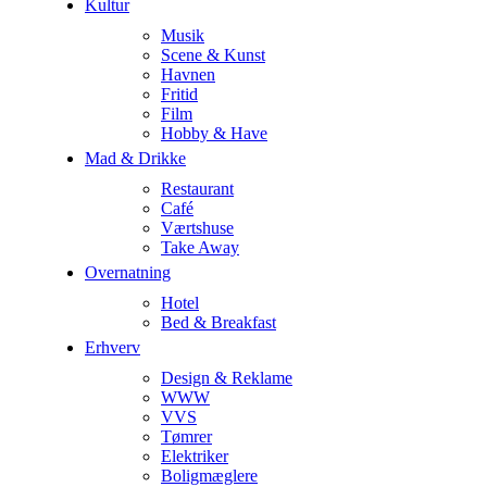
Kultur
Musik
Scene & Kunst
Havnen
Fritid
Film
Hobby & Have
Mad & Drikke
Restaurant
Café
Værtshuse
Take Away
Overnatning
Hotel
Bed & Breakfast
Erhverv
Design & Reklame
WWW
VVS
Tømrer
Elektriker
Boligmæglere