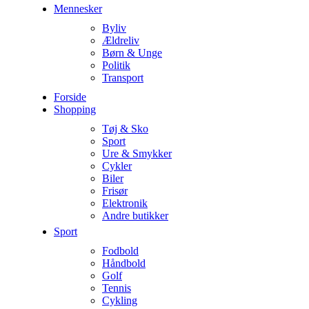
Mennesker
Byliv
Ældreliv
Børn & Unge
Politik
Transport
Forside
Shopping
Tøj & Sko
Sport
Ure & Smykker
Cykler
Biler
Frisør
Elektronik
Andre butikker
Sport
Fodbold
Håndbold
Golf
Tennis
Cykling