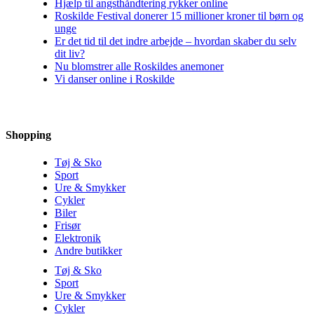
Hjælp til angsthåndtering rykker online
Roskilde Festival donerer 15 millioner kroner til børn og
unge
Er det tid til det indre arbejde – hvordan skaber du selv
dit liv?
Nu blomstrer alle Roskildes anemoner
Vi danser online i Roskilde
Shopping
Tøj & Sko
Sport
Ure & Smykker
Cykler
Biler
Frisør
Elektronik
Andre butikker
Tøj & Sko
Sport
Ure & Smykker
Cykler