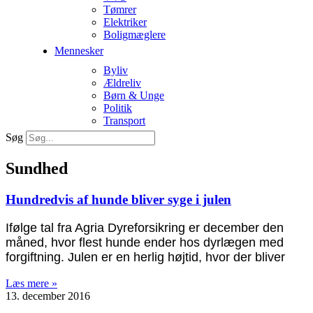
Tømrer
Elektriker
Boligmæglere
Mennesker
Byliv
Ældreliv
Børn & Unge
Politik
Transport
Søg
Sundhed
Hundredvis af hunde bliver syge i julen
Ifølge tal fra Agria Dyreforsikring er december den
måned, hvor flest hunde ender hos dyrlægen med
forgiftning. Julen er en herlig højtid, hvor der bliver
Læs mere »
13. december 2016