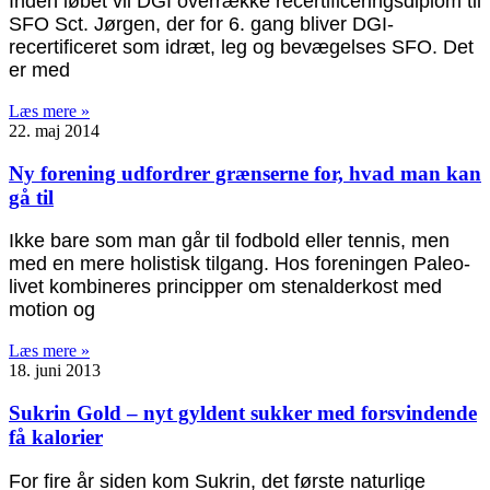
Inden løbet vil DGI overrække recertificeringsdiplom til
SFO Sct. Jørgen, der for 6. gang bliver DGI-
recertificeret som idræt, leg og bevægelses SFO. Det
er med
Læs mere »
22. maj 2014
Ny forening udfordrer grænserne for, hvad man kan
gå til
Ikke bare som man går til fodbold eller tennis, men
med en mere holistisk tilgang. Hos foreningen Paleo-
livet kombineres principper om stenalderkost med
motion og
Læs mere »
18. juni 2013
Sukrin Gold – nyt gyldent sukker med forsvindende
få kalorier
For fire år siden kom Sukrin, det første naturlige