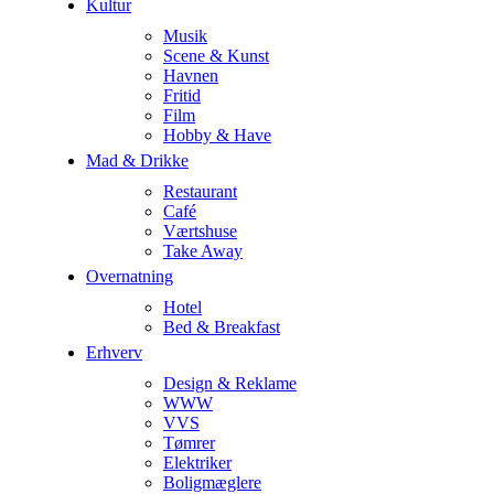
Kultur
Musik
Scene & Kunst
Havnen
Fritid
Film
Hobby & Have
Mad & Drikke
Restaurant
Café
Værtshuse
Take Away
Overnatning
Hotel
Bed & Breakfast
Erhverv
Design & Reklame
WWW
VVS
Tømrer
Elektriker
Boligmæglere