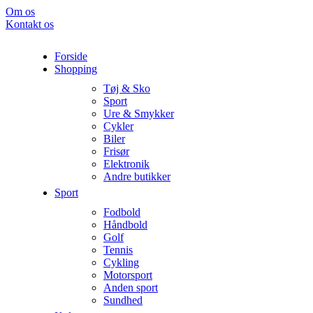
Om os
Kontakt os
Forside
Shopping
Tøj & Sko
Sport
Ure & Smykker
Cykler
Biler
Frisør
Elektronik
Andre butikker
Sport
Fodbold
Håndbold
Golf
Tennis
Cykling
Motorsport
Anden sport
Sundhed