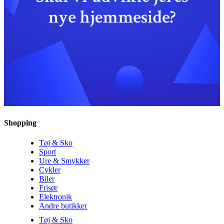
Shopping
Tøj & Sko
Sport
Ure & Smykker
Cykler
Biler
Frisør
Elektronik
Andre butikker
Tøj & Sko