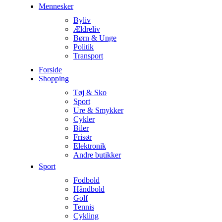
Mennesker
Byliv
Ældreliv
Børn & Unge
Politik
Transport
Forside
Shopping
Tøj & Sko
Sport
Ure & Smykker
Cykler
Biler
Frisør
Elektronik
Andre butikker
Sport
Fodbold
Håndbold
Golf
Tennis
Cykling