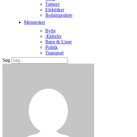
Tømrer
Elektriker
Boligmæglere
Mennesker
Byliv
Ældreliv
Børn & Unge
Politik
Transport
Søg