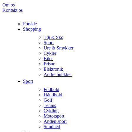
Om os
Kontakt os
Forside
Shopping
Tøj & Sko
Sport
Ure & Smykker
Cykler
Biler
Frisør
Elektronik
Andre butikker
Sport
Fodbold
Håndbold
Golf
Tennis
Cykling
Motorsport
Anden sport
Sundhed