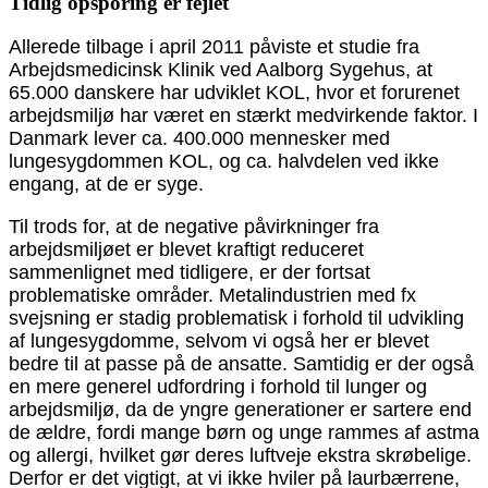
Tidlig opsporing er fejlet
Allerede tilbage i april 2011 påviste et studie fra
Arbejdsmedicinsk Klinik ved Aalborg Sygehus, at
65.000 danskere har udviklet KOL, hvor et forurenet
arbejdsmiljø har været en stærkt medvirkende faktor. I
Danmark lever ca. 400.000 mennesker med
lungesygdommen KOL, og ca. halvdelen ved ikke
engang, at de er syge.
Til trods for, at de negative påvirkninger fra
arbejdsmiljøet er blevet kraftigt reduceret
sammenlignet med tidligere, er der fortsat
problematiske områder. Metalindustrien med fx
svejsning er stadig problematisk i forhold til udvikling
af lungesygdomme, selvom vi også her er blevet
bedre til at passe på de ansatte. Samtidig er der også
en mere generel udfordring i forhold til lunger og
arbejdsmiljø, da de yngre generationer er sartere end
de ældre, fordi mange børn og unge rammes af astma
og allergi, hvilket gør deres luftveje ekstra skrøbelige.
Derfor er det vigtigt, at vi ikke hviler på laurbærrene,