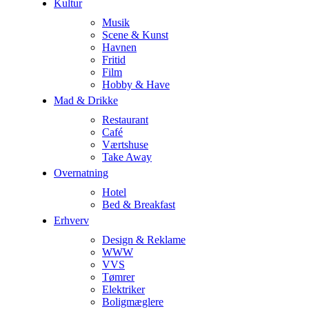
Kultur
Musik
Scene & Kunst
Havnen
Fritid
Film
Hobby & Have
Mad & Drikke
Restaurant
Café
Værtshuse
Take Away
Overnatning
Hotel
Bed & Breakfast
Erhverv
Design & Reklame
WWW
VVS
Tømrer
Elektriker
Boligmæglere