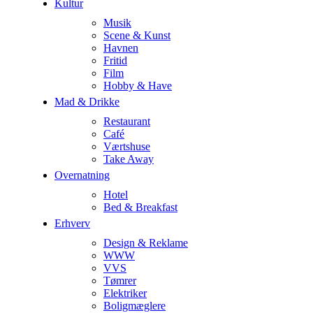
Kultur
Musik
Scene & Kunst
Havnen
Fritid
Film
Hobby & Have
Mad & Drikke
Restaurant
Café
Værtshuse
Take Away
Overnatning
Hotel
Bed & Breakfast
Erhverv
Design & Reklame
WWW
VVS
Tømrer
Elektriker
Boligmæglere