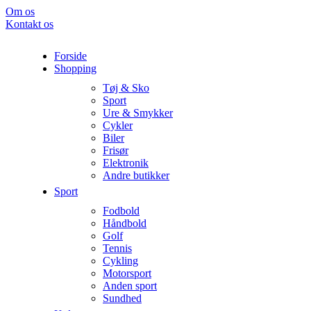
Om os
Kontakt os
Forside
Shopping
Tøj & Sko
Sport
Ure & Smykker
Cykler
Biler
Frisør
Elektronik
Andre butikker
Sport
Fodbold
Håndbold
Golf
Tennis
Cykling
Motorsport
Anden sport
Sundhed