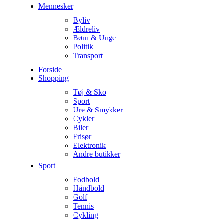
Mennesker
Byliv
Ældreliv
Børn & Unge
Politik
Transport
Forside
Shopping
Tøj & Sko
Sport
Ure & Smykker
Cykler
Biler
Frisør
Elektronik
Andre butikker
Sport
Fodbold
Håndbold
Golf
Tennis
Cykling