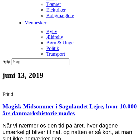
Tømrer
Elektriker
Boligmæglere
Mennesker
Byliv
Ældreliv
Børn & Unge
Politik
Transport
Søg
juni 13, 2019
Fritid
Magisk Midsommer i Sagnlandet Lejre, hvor 10.000
års danmarkshistorie mødes
Når vi nærmer os den tid på året, hvor dagene
umærkeligt bliver til nat, og natten er så kort, at man
slet ikke bemærker den,