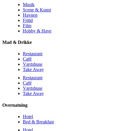
Musik
Scene & Kunst
Havnen
Fritid
Film
Hobby & Have
Mad & Drikke
Restaurant
Café
Værtshuse
Take Away
Restaurant
Café
Værtshuse
Take Away
Overnatning
Hotel
Bed & Breakfast
Hotel