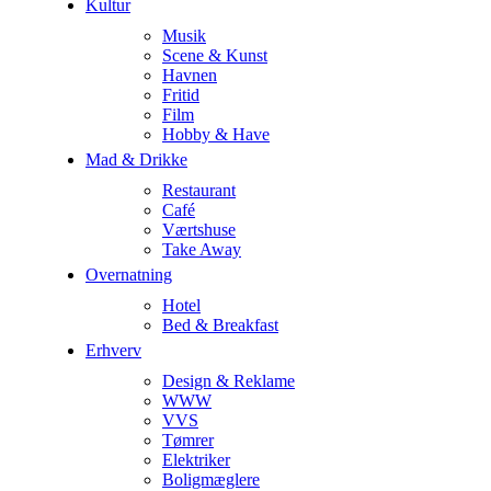
Kultur
Musik
Scene & Kunst
Havnen
Fritid
Film
Hobby & Have
Mad & Drikke
Restaurant
Café
Værtshuse
Take Away
Overnatning
Hotel
Bed & Breakfast
Erhverv
Design & Reklame
WWW
VVS
Tømrer
Elektriker
Boligmæglere