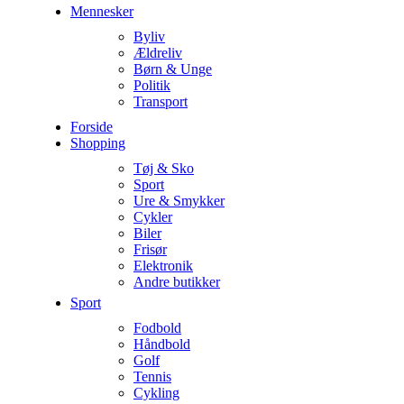
Mennesker
Byliv
Ældreliv
Børn & Unge
Politik
Transport
Forside
Shopping
Tøj & Sko
Sport
Ure & Smykker
Cykler
Biler
Frisør
Elektronik
Andre butikker
Sport
Fodbold
Håndbold
Golf
Tennis
Cykling