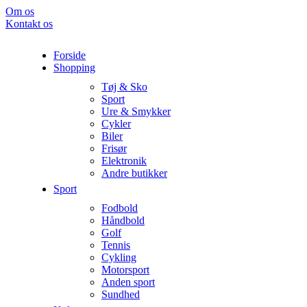
Om os
Kontakt os
Forside
Shopping
Tøj & Sko
Sport
Ure & Smykker
Cykler
Biler
Frisør
Elektronik
Andre butikker
Sport
Fodbold
Håndbold
Golf
Tennis
Cykling
Motorsport
Anden sport
Sundhed