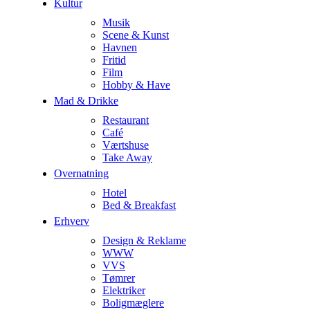
Kultur
Musik
Scene & Kunst
Havnen
Fritid
Film
Hobby & Have
Mad & Drikke
Restaurant
Café
Værtshuse
Take Away
Overnatning
Hotel
Bed & Breakfast
Erhverv
Design & Reklame
WWW
VVS
Tømrer
Elektriker
Boligmæglere