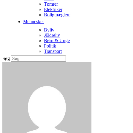
Tømrer
Elektriker
Boligmæglere
Mennesker
Byliv
Ældreliv
Børn & Unge
Politik
Transport
Søg