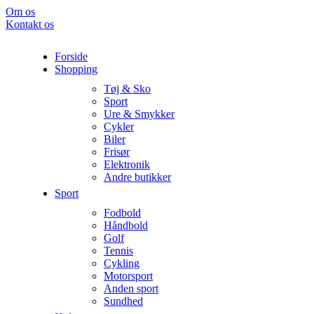
Om os
Kontakt os
Forside
Shopping
Tøj & Sko
Sport
Ure & Smykker
Cykler
Biler
Frisør
Elektronik
Andre butikker
Sport
Fodbold
Håndbold
Golf
Tennis
Cykling
Motorsport
Anden sport
Sundhed