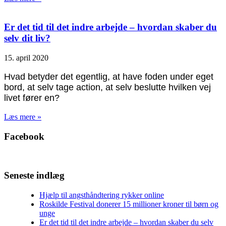
Er det tid til det indre arbejde – hvordan skaber du
selv dit liv?
15. april 2020
Hvad betyder det egentlig, at have foden under eget
bord, at selv tage action, at selv beslutte hvilken vej
livet fører en?
Læs mere »
Facebook
Seneste indlæg
Hjælp til angsthåndtering rykker online
Roskilde Festival donerer 15 millioner kroner til børn og
unge
Er det tid til det indre arbejde – hvordan skaber du selv