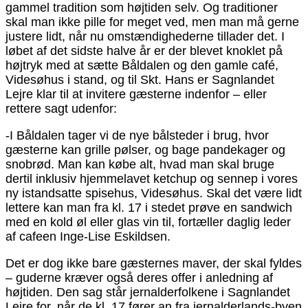
gammel tradition som højtiden selv. Og traditioner
skal man ikke pille for meget ved, men man må gerne
justere lidt, når nu omstændighederne tillader det. I
løbet af det sidste halve år er der blevet knoklet på
højtryk med at sætte Båldalen og den gamle café,
Videsøhus i stand, og til Skt. Hans er Sagnlandet
Lejre klar til at invitere gæsterne indenfor – eller
rettere sagt udenfor:
-I Båldalen tager vi de nye bålsteder i brug, hvor
gæsterne kan grille pølser, og bage pandekager og
snobrød. Man kan købe alt, hvad man skal bruge
dertil inklusiv hjemmelavet ketchup og sennep i vores
ny istandsatte spisehus, Videsøhus. Skal det være lidt
lettere kan man fra kl. 17 i stedet prøve en sandwich
med en kold øl eller glas vin til, fortæller daglig leder
af cafeen Inge-Lise Eskildsen.
Det er dog ikke bare gæsternes maver, der skal fyldes
– guderne kræver også deres offer i anledning af
højtiden. Den sag står jernalderfolkene i Sagnlandet
Lejre for, når de kl. 17 fører an fra jernalderlands-byen