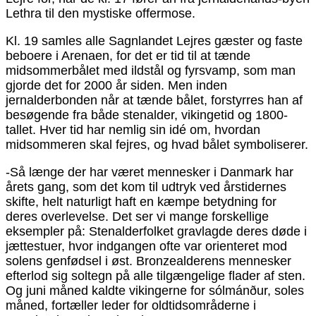
Lethra til den mystiske offermose.
Kl. 19 samles alle Sagnlandet Lejres gæster og faste
beboere i Arenaen, for det er tid til at tænde
midsommerbålet med ildstål og fyrsvamp, som man
gjorde det for 2000 år siden. Men inden
jernalderbonden når at tænde bålet, forstyrres han af
besøgende fra både stenalder, vikingetid og 1800-
tallet. Hver tid har nemlig sin idé om, hvordan
midsommeren skal fejres, og hvad bålet symboliserer.
-Så længe der har været mennesker i Danmark har
årets gang, som det kom til udtryk ved årstidernes
skifte, helt naturligt haft en kæmpe betydning for
deres overlevelse. Det ser vi mange forskellige
eksempler på: Stenalderfolket gravlagde deres døde i
jættestuer, hvor indgangen ofte var orienteret mod
solens genfødsel i øst. Bronzealderens mennesker
efterlod sig soltegn på alle tilgængelige flader af sten.
Og juni måned kaldte vikingerne for sólmánður, soles
måned, fortæller leder for oldtidsområderne i