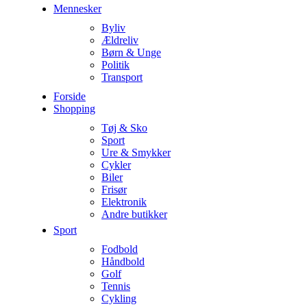
Mennesker
Byliv
Ældreliv
Børn & Unge
Politik
Transport
Forside
Shopping
Tøj & Sko
Sport
Ure & Smykker
Cykler
Biler
Frisør
Elektronik
Andre butikker
Sport
Fodbold
Håndbold
Golf
Tennis
Cykling