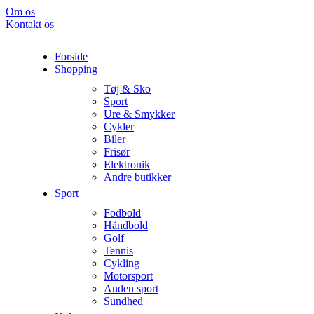
Om os
Kontakt os
Forside
Shopping
Tøj & Sko
Sport
Ure & Smykker
Cykler
Biler
Frisør
Elektronik
Andre butikker
Sport
Fodbold
Håndbold
Golf
Tennis
Cykling
Motorsport
Anden sport
Sundhed