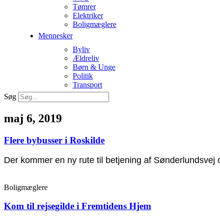
Tømrer
Elektriker
Boligmæglere
Mennesker
Byliv
Ældreliv
Børn & Unge
Politik
Transport
Søg
maj 6, 2019
Flere bybusser i Roskilde
Der kommer en ny rute til betjening af Sønderlundsvej og
Boligmæglere
Kom til rejsegilde i Fremtidens Hjem