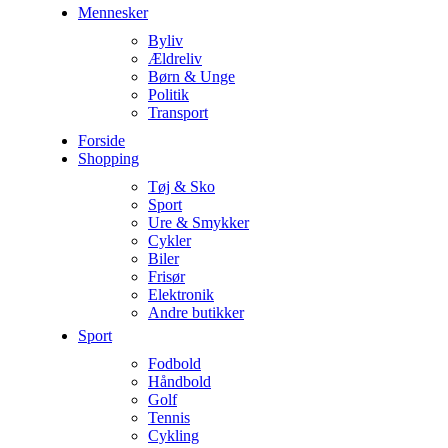
Mennesker
Byliv
Ældreliv
Børn & Unge
Politik
Transport
Forside
Shopping
Tøj & Sko
Sport
Ure & Smykker
Cykler
Biler
Frisør
Elektronik
Andre butikker
Sport
Fodbold
Håndbold
Golf
Tennis
Cykling