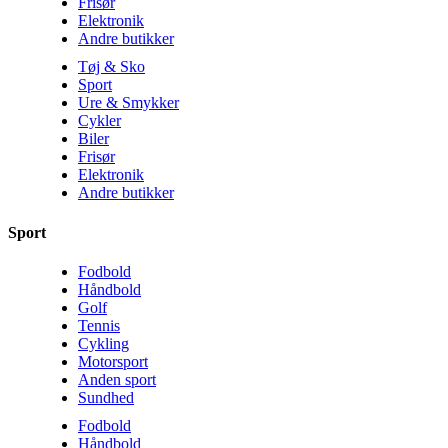
Frisør
Elektronik
Andre butikker
Tøj & Sko
Sport
Ure & Smykker
Cykler
Biler
Frisør
Elektronik
Andre butikker
Sport
Fodbold
Håndbold
Golf
Tennis
Cykling
Motorsport
Anden sport
Sundhed
Fodbold
Håndbold