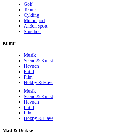
Golf
Tennis
Cykling
Motorsport
Anden sport
Sundhed
Kultur
Musik
Scene & Kunst
Havnen
Fritid
Film
Hobby & Have
Musik
Scene & Kunst
Havnen
Fritid
Film
Hobby & Have
Mad & Drikke