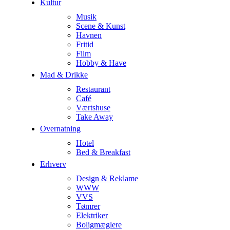
Kultur
Musik
Scene & Kunst
Havnen
Fritid
Film
Hobby & Have
Mad & Drikke
Restaurant
Café
Værtshuse
Take Away
Overnatning
Hotel
Bed & Breakfast
Erhverv
Design & Reklame
WWW
VVS
Tømrer
Elektriker
Boligmæglere