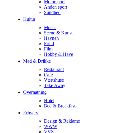
Motorsport
Anden sport
Sundhed
Kultur
Musik
Scene & Kunst
Havnen
Fritid
Film
Hobby & Have
Mad & Drikke
Restaurant
Café
Værtshuse
Take Away
Overnatning
Hotel
Bed & Breakfast
Erhverv
Design & Reklame
WWW
VVS