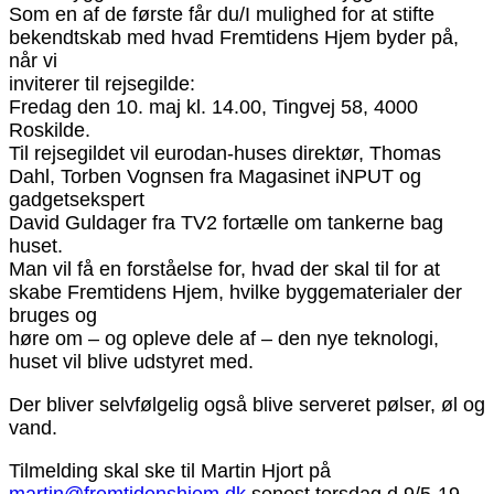
Som en af de første får du/I mulighed for at stifte
bekendtskab med hvad Fremtidens Hjem byder på,
når vi
inviterer til rejsegilde:
Fredag den 10. maj kl. 14.00, Tingvej 58, 4000
Roskilde.
Til rejsegildet vil eurodan-huses direktør, Thomas
Dahl, Torben Vognsen fra Magasinet iNPUT og
gadgetsekspert
David Guldager fra TV2 fortælle om tankerne bag
huset.
Man vil få en forståelse for, hvad der skal til for at
skabe Fremtidens Hjem, hvilke byggematerialer der
bruges og
høre om – og opleve dele af – den nye teknologi,
huset vil blive udstyret med.
Der bliver selvfølgelig også blive serveret pølser, øl og
vand.
Tilmelding skal ske til Martin Hjort på
martin@fremtidenshjem.dk
senest torsdag d.9/5-19