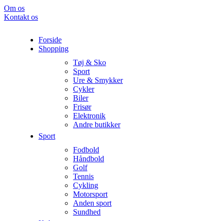
Om os
Kontakt os
Forside
Shopping
Tøj & Sko
Sport
Ure & Smykker
Cykler
Biler
Frisør
Elektronik
Andre butikker
Sport
Fodbold
Håndbold
Golf
Tennis
Cykling
Motorsport
Anden sport
Sundhed