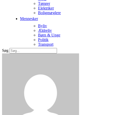
Tømrer
Elektriker
Boligmæglere
Mennesker
Byliv
Ældreliv
Børn & Unge
Politik
Transport
Søg