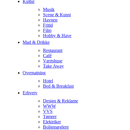
Kultur
Musik
Scene & Kunst
Havnen
Fritid
Film
Hobby & Have
Mad & Drikke
Restaurant
Café
Værtshuse
Take Away
Overnatning
Hotel
Bed & Breakfast
Erhverv
Design & Reklame
WWW
VVS
Tømrer
Elektriker
Boligmæglere