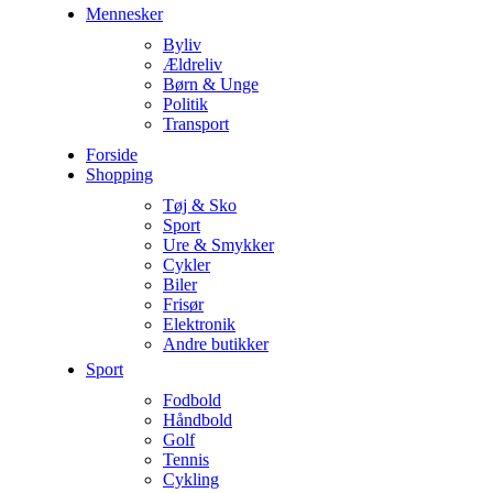
Mennesker
Byliv
Ældreliv
Børn & Unge
Politik
Transport
Forside
Shopping
Tøj & Sko
Sport
Ure & Smykker
Cykler
Biler
Frisør
Elektronik
Andre butikker
Sport
Fodbold
Håndbold
Golf
Tennis
Cykling