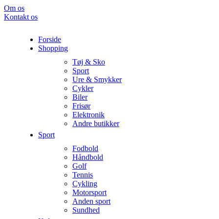
Om os
Kontakt os
Forside
Shopping
Tøj & Sko
Sport
Ure & Smykker
Cykler
Biler
Frisør
Elektronik
Andre butikker
Sport
Fodbold
Håndbold
Golf
Tennis
Cykling
Motorsport
Anden sport
Sundhed