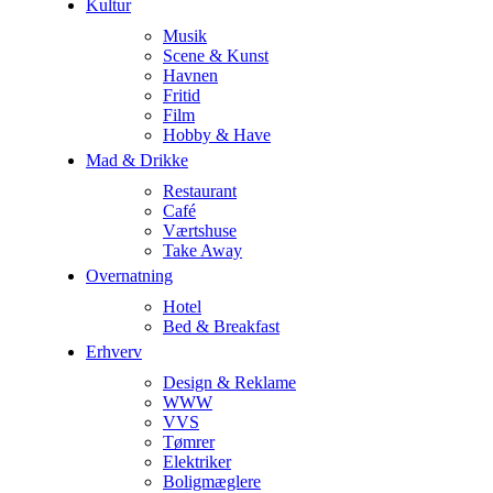
Kultur
Musik
Scene & Kunst
Havnen
Fritid
Film
Hobby & Have
Mad & Drikke
Restaurant
Café
Værtshuse
Take Away
Overnatning
Hotel
Bed & Breakfast
Erhverv
Design & Reklame
WWW
VVS
Tømrer
Elektriker
Boligmæglere