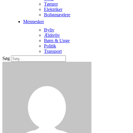
Tømrer
Elektriker
Boligmæglere
Mennesker
Byliv
Ældreliv
Børn & Unge
Politik
Transport
Søg