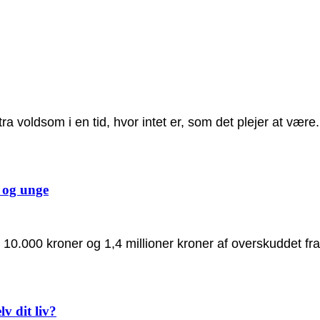
voldsom i en tid, hvor intet er, som det plejer at være.
n og unge
m 10.000 kroner og 1,4 millioner kroner af overskuddet fr
lv dit liv?