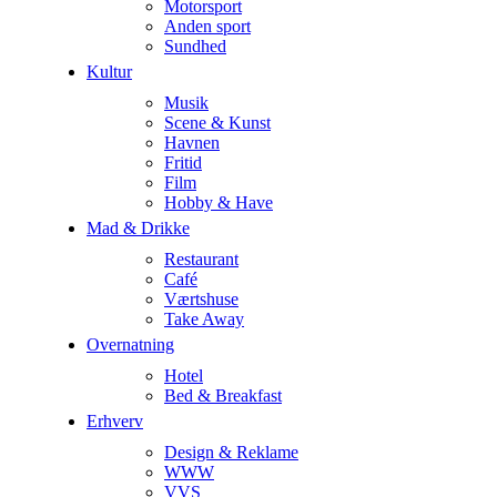
Motorsport
Anden sport
Sundhed
Kultur
Musik
Scene & Kunst
Havnen
Fritid
Film
Hobby & Have
Mad & Drikke
Restaurant
Café
Værtshuse
Take Away
Overnatning
Hotel
Bed & Breakfast
Erhverv
Design & Reklame
WWW
VVS