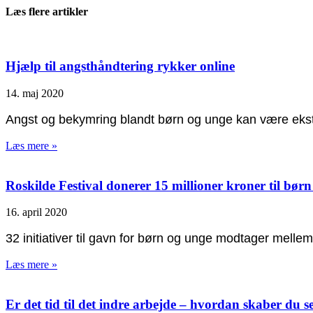
Læs flere artikler
Hjælp til angsthåndtering rykker online
14. maj 2020
Angst og bekymring blandt børn og unge kan være ekstra 
Læs mere »
Roskilde Festival donerer 15 millioner kroner til bør
16. april 2020
32 initiativer til gavn for børn og unge modtager melle
Læs mere »
Er det tid til det indre arbejde – hvordan skaber du se