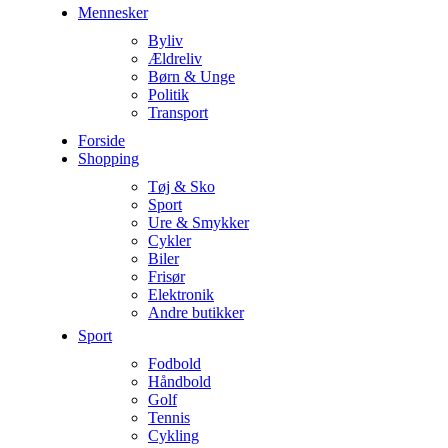
Mennesker
Byliv
Ældreliv
Børn & Unge
Politik
Transport
Forside
Shopping
Tøj & Sko
Sport
Ure & Smykker
Cykler
Biler
Frisør
Elektronik
Andre butikker
Sport
Fodbold
Håndbold
Golf
Tennis
Cykling