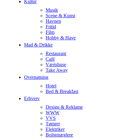
Kultur
Musik
Scene & Kunst
Havnen
Fritid
Film
Hobby & Have
Mad & Drikke
Restaurant
Café
Værtshuse
Take Away
Overnatning
Hotel
Bed & Breakfast
Erhverv
Design & Reklame
WWW
VVS
Tømrer
Elektriker
Boligmæglere