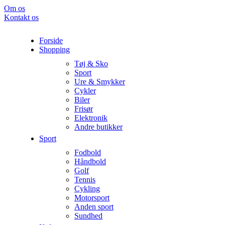
Om os
Kontakt os
Forside
Shopping
Tøj & Sko
Sport
Ure & Smykker
Cykler
Biler
Frisør
Elektronik
Andre butikker
Sport
Fodbold
Håndbold
Golf
Tennis
Cykling
Motorsport
Anden sport
Sundhed