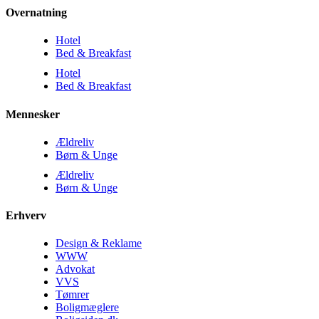
Overnatning
Hotel
Bed & Breakfast
Hotel
Bed & Breakfast
Mennesker
Ældreliv
Børn & Unge
Ældreliv
Børn & Unge
Erhverv
Design & Reklame
WWW
Advokat
VVS
Tømrer
Boligmæglere