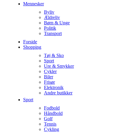
Mennesker
Byliv
Ældreliv
Børn & Unge
Politik
Transport
Forside
Shopping
Tøj & Sko
Sport
Ure & Smykker
Cykler
Biler
Frisør
Elektronik
Andre butikker
Sport
Fodbold
Håndbold
Golf
Tennis
Cykling