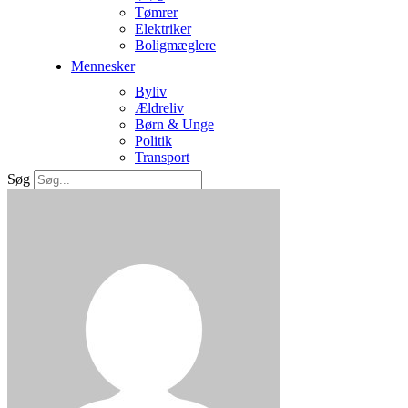
Tømrer
Elektriker
Boligmæglere
Mennesker
Byliv
Ældreliv
Børn & Unge
Politik
Transport
Søg