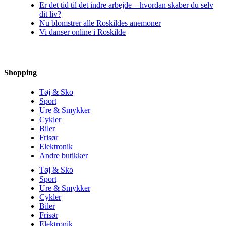
Er det tid til det indre arbejde – hvordan skaber du selv
dit liv?
Nu blomstrer alle Roskildes anemoner
Vi danser online i Roskilde
Shopping
Tøj & Sko
Sport
Ure & Smykker
Cykler
Biler
Frisør
Elektronik
Andre butikker
Tøj & Sko
Sport
Ure & Smykker
Cykler
Biler
Frisør
Elektronik