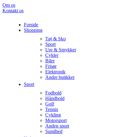
Om os
Kontakt os
Forside
Shopping
Tøj & Sko
Sport
Ure & Smykker
Cykler
Biler
Frisør
Elektronik
Andre butikker
Sport
Fodbold
Håndbold
Golf
Tennis
Cykling
Motorsport
Anden sport
Sundhed