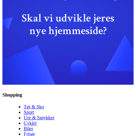
Shopping
Tøj & Sko
Sport
Ure & Smykker
Cykler
Biler
Frisør