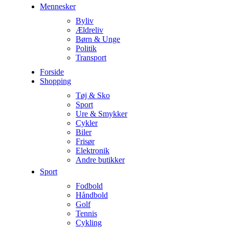
Mennesker
Byliv
Ældreliv
Børn & Unge
Politik
Transport
Forside
Shopping
Tøj & Sko
Sport
Ure & Smykker
Cykler
Biler
Frisør
Elektronik
Andre butikker
Sport
Fodbold
Håndbold
Golf
Tennis
Cykling