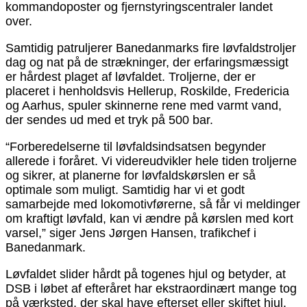
kommandoposter og fjernstyringscentraler landet
over.
Samtidig patruljerer Banedanmarks fire løvfaldstroljer
dag og nat på de strækninger, der erfaringsmæssigt
er hårdest plaget af løvfaldet. Troljerne, der er
placeret i henholdsvis Hellerup, Roskilde, Fredericia
og Aarhus, spuler skinnerne rene med varmt vand,
der sendes ud med et tryk på 500 bar.
“Forberedelserne til løvfaldsindsatsen begynder
allerede i foråret. Vi videreudvikler hele tiden troljerne
og sikrer, at planerne for løvfaldskørslen er så
optimale som muligt. Samtidig har vi et godt
samarbejde med lokomotivførerne, så får vi meldinger
om kraftigt løvfald, kan vi ændre på kørslen med kort
varsel,” siger Jens Jørgen Hansen, trafikchef i
Banedanmark.
Løvfaldet slider hårdt på togenes hjul og betyder, at
DSB i løbet af efteråret har ekstraordinært mange tog
på værksted, der skal have efterset eller skiftet hjul.