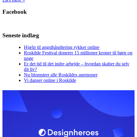
Facebook
Seneste indlæg
Hjælp til angsthåndtering rykker online
Roskilde Festival donerer 15 millioner kroner til børn og
unge
Er det tid til det indre arbejde – hvordan skaber du selv
dit liv?
Nu blomstrer alle Roskildes anemoner
Vi danser online i Roskilde