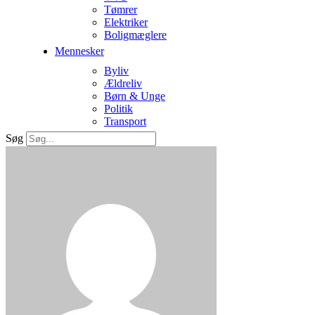
Tømrer
Elektriker
Boligmæglere
Mennesker
Byliv
Ældreliv
Børn & Unge
Politik
Transport
Søg