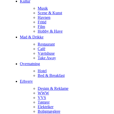
Kultur
Musik
Scene & Kunst
Havnen
Fritid
Film
Hobby & Have
Mad & Drikke
Restaurant
Café
Værtshuse
Take Away
Overnatning
Hotel
Bed & Breakfast
Erhverv
Design & Reklame
WWW
VVS
Tømrer
Elektriker
Boligmæglere