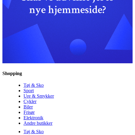
Shopping
Tøj & Sko
Sport
Ure & Smykker
Cykler
Biler
Frisør
Elektronik
Andre butikker
Tøj & Sko