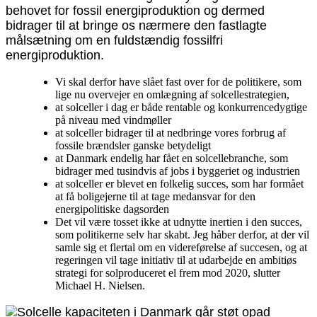
behovet for fossil energiproduktion og dermed
bidrager til at bringe os nærmere den fastlagte
målsætning om en fuldstændig fossilfri
energiproduktion.
Vi skal derfor have slået fast over for de politikere, som
lige nu overvejer en omlægning af solcellestrategien,
at solceller i dag er både rentable og konkurrencedygtige
på niveau med vindmøller
at solceller bidrager til at nedbringe vores forbrug af
fossile brændsler ganske betydeligt
at Danmark endelig har fået en solcellebranche, som
bidrager med tusindvis af jobs i byggeriet og industrien
at solceller er blevet en folkelig succes, som har formået
at få boligejerne til at tage medansvar for den
energipolitiske dagsorden
Det vil være tosset ikke at udnytte inertien i den succes,
som politikerne selv har skabt. Jeg håber derfor, at der vil
samle sig et flertal om en videreførelse af succesen, og at
regeringen vil tage initiativ til at udarbejde en ambitiøs
strategi for solproduceret el frem mod 2020, slutter
Michael H. Nielsen.