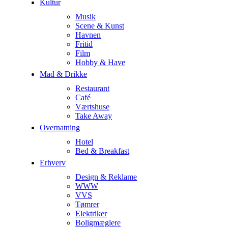
Kultur
Musik
Scene & Kunst
Havnen
Fritid
Film
Hobby & Have
Mad & Drikke
Restaurant
Café
Værtshuse
Take Away
Overnatning
Hotel
Bed & Breakfast
Erhverv
Design & Reklame
WWW
VVS
Tømrer
Elektriker
Boligmæglere