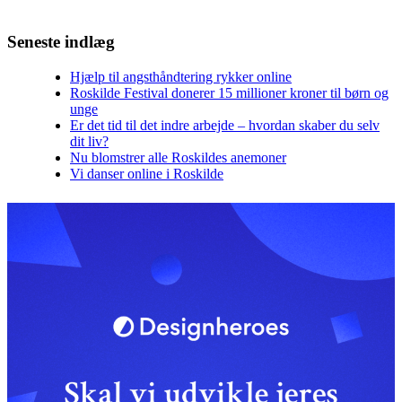
Seneste indlæg
Hjælp til angsthåndtering rykker online
Roskilde Festival donerer 15 millioner kroner til børn og
unge
Er det tid til det indre arbejde – hvordan skaber du selv
dit liv?
Nu blomstrer alle Roskildes anemoner
Vi danser online i Roskilde