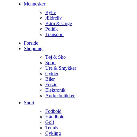
Mennesker
Byliv
Ældreliv
Børn & Unge
Politik
Transport
Forside
Shopping
Tøj & Sko
Sport
Ure & Smykker
Cykler
Biler
Frisør
Elektronik
Andre butikker
Sport
Fodbold
Håndbold
Golf
Tennis
Cykling