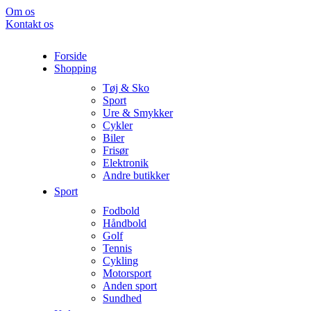
Om os
Kontakt os
Forside
Shopping
Tøj & Sko
Sport
Ure & Smykker
Cykler
Biler
Frisør
Elektronik
Andre butikker
Sport
Fodbold
Håndbold
Golf
Tennis
Cykling
Motorsport
Anden sport
Sundhed