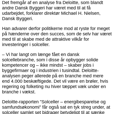
Det fremgår af en analyse fra Deloitte, som blandt
andre Dansk Byggeri har været med til at få
udarbejdet, forklarer direktør Michael H. Nielsen,
Dansk Byggeri.
Han advarer derfor politikerne mod at ryste for meget
på hænderne over den succes, som de selv har været
med til at skabe med de attraktive vilkår for
investeringer i solceller.
– Vi har langt om længe fået en dansk
solcellebranche, som i disse år opbygger solide
kompetencer og – ikke mindst – skaber jobs i
byggefirmaer og i industrien i tusindtal. Deloitte-
analysen peger allerede på en branche med mere
end 4.000 beskæftigede. Det vil være en brøler, hvis
regering og folketing nu hiver tæppet væk under en
branche i vækst.
Deloitte-rapporten ”Solceller – energibesparelse og
samfundsøkonomi” får også sat en tyk streg under, at
solceller samlet set bidrager betydeligt til at sænke