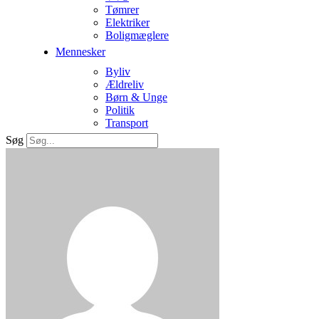
Tømrer
Elektriker
Boligmæglere
Mennesker
Byliv
Ældreliv
Børn & Unge
Politik
Transport
Søg