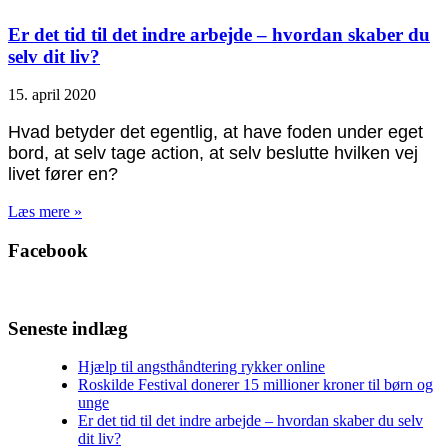
Er det tid til det indre arbejde – hvordan skaber du
selv dit liv?
15. april 2020
Hvad betyder det egentlig, at have foden under eget
bord, at selv tage action, at selv beslutte hvilken vej
livet fører en?
Læs mere »
Facebook
Seneste indlæg
Hjælp til angsthåndtering rykker online
Roskilde Festival donerer 15 millioner kroner til børn og
unge
Er det tid til det indre arbejde – hvordan skaber du selv
dit liv?