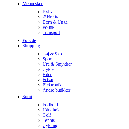
Mennesker
Byliv
Ældreliv
Børn & Unge
Politik
Transport
Forside
Shopping
Tøj & Sko
Sport
Ure & Smykker
Cykler
Biler
Frisør
Elektronik
Andre butikker
Sport
Fodbold
Håndbold
Golf
Tennis
Cykling