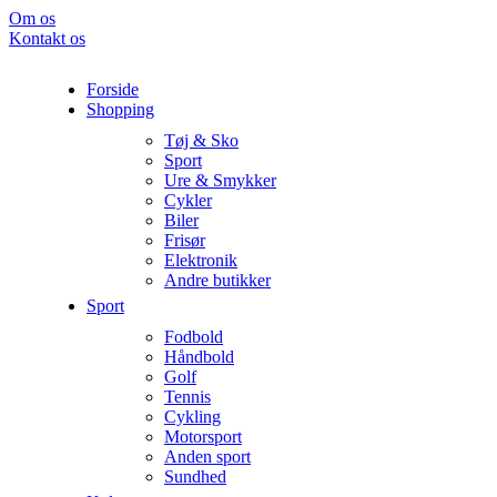
Om os
Kontakt os
Forside
Shopping
Tøj & Sko
Sport
Ure & Smykker
Cykler
Biler
Frisør
Elektronik
Andre butikker
Sport
Fodbold
Håndbold
Golf
Tennis
Cykling
Motorsport
Anden sport
Sundhed