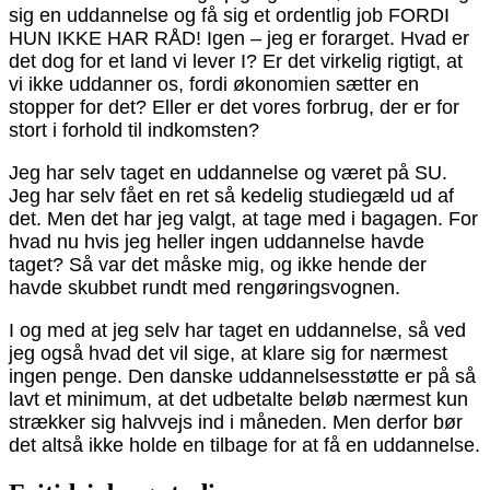
sig en uddannelse og få sig et ordentlig job FORDI
HUN IKKE HAR RÅD! Igen – jeg er forarget. Hvad er
det dog for et land vi lever I? Er det virkelig rigtigt, at
vi ikke uddanner os, fordi økonomien sætter en
stopper for det? Eller er det vores forbrug, der er for
stort i forhold til indkomsten?
Jeg har selv taget en uddannelse og været på SU.
Jeg har selv fået en ret så kedelig studiegæld ud af
det. Men det har jeg valgt, at tage med i bagagen. For
hvad nu hvis jeg heller ingen uddannelse havde
taget? Så var det måske mig, og ikke hende der
havde skubbet rundt med rengøringsvognen.
I og med at jeg selv har taget en uddannelse, så ved
jeg også hvad det vil sige, at klare sig for nærmest
ingen penge. Den danske uddannelsesstøtte er på så
lavt et minimum, at det udbetalte beløb nærmest kun
strækker sig halvvejs ind i måneden. Men derfor bør
det altså ikke holde en tilbage for at få en uddannelse.