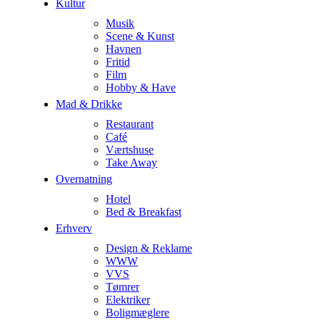
Kultur
Musik
Scene & Kunst
Havnen
Fritid
Film
Hobby & Have
Mad & Drikke
Restaurant
Café
Værtshuse
Take Away
Overnatning
Hotel
Bed & Breakfast
Erhverv
Design & Reklame
WWW
VVS
Tømrer
Elektriker
Boligmæglere