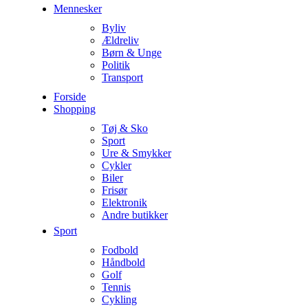
Mennesker
Byliv
Ældreliv
Børn & Unge
Politik
Transport
Forside
Shopping
Tøj & Sko
Sport
Ure & Smykker
Cykler
Biler
Frisør
Elektronik
Andre butikker
Sport
Fodbold
Håndbold
Golf
Tennis
Cykling