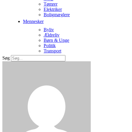
Tømrer
Elektriker
Boligmæglere
Mennesker
Byliv
Ældreliv
Børn & Unge
Politik
Transport
Søg