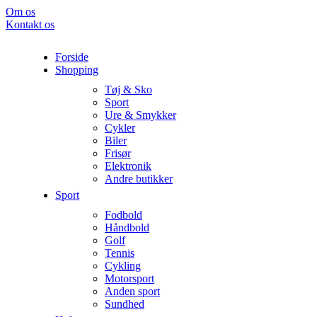
Om os
Kontakt os
Forside
Shopping
Tøj & Sko
Sport
Ure & Smykker
Cykler
Biler
Frisør
Elektronik
Andre butikker
Sport
Fodbold
Håndbold
Golf
Tennis
Cykling
Motorsport
Anden sport
Sundhed