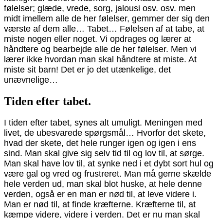
følelser; glæde, vrede, sorg, jalousi osv. osv. men
midt imellem alle de her følelser, gemmer der sig den
værste af dem alle… Tabet… Følelsen af at tabe, at
miste nogen eller noget. Vi opdrages og lærer at
håndtere og bearbejde alle de her følelser. Men vi
lærer ikke hvordan man skal håndtere at miste. At
miste sit barn! Det er jo det utænkelige, det
unævnelige…
Tiden efter tabet.
I tiden efter tabet, synes alt umuligt. Meningen med
livet, de ubesvarede spørgsmål… Hvorfor det skete,
hvad der skete, det hele runger igen og igen i ens
sind. Man skal give sig selv tid til og lov til, at sørge.
Man skal have lov til, at synke ned i et dybt sort hul og
være gal og vred og frustreret. Man må gerne skælde
hele verden ud, man skal blot huske, at hele denne
verden, også er en man er nød til, at leve videre i.
Man er nød til, at finde kræfterne. Kræfterne til, at
kæmpe videre, videre i verden. Det er nu man skal