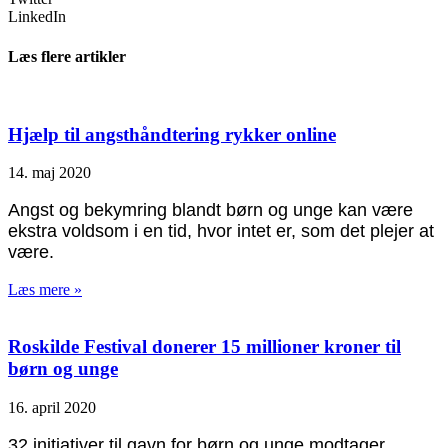
LinkedIn
Læs flere artikler
Hjælp til angsthåndtering rykker online
14. maj 2020
Angst og bekymring blandt børn og unge kan være
ekstra voldsom i en tid, hvor intet er, som det plejer at
være.
Læs mere »
Roskilde Festival donerer 15 millioner kroner til
børn og unge
16. april 2020
32 initiativer til gavn for børn og unge modtager