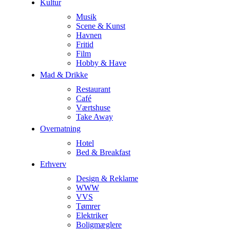
Kultur
Musik
Scene & Kunst
Havnen
Fritid
Film
Hobby & Have
Mad & Drikke
Restaurant
Café
Værtshuse
Take Away
Overnatning
Hotel
Bed & Breakfast
Erhverv
Design & Reklame
WWW
VVS
Tømrer
Elektriker
Boligmæglere