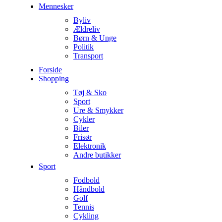
Mennesker
Byliv
Ældreliv
Børn & Unge
Politik
Transport
Forside
Shopping
Tøj & Sko
Sport
Ure & Smykker
Cykler
Biler
Frisør
Elektronik
Andre butikker
Sport
Fodbold
Håndbold
Golf
Tennis
Cykling