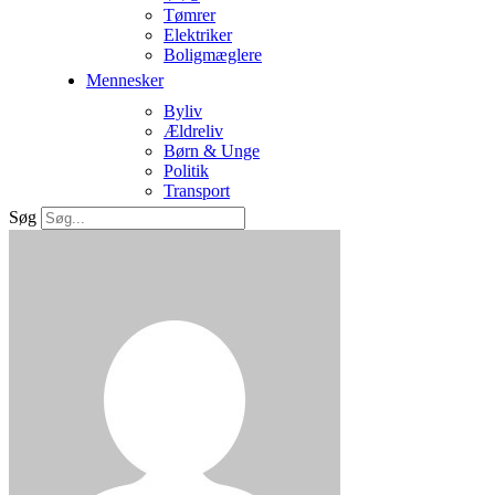
Tømrer
Elektriker
Boligmæglere
Mennesker
Byliv
Ældreliv
Børn & Unge
Politik
Transport
Søg