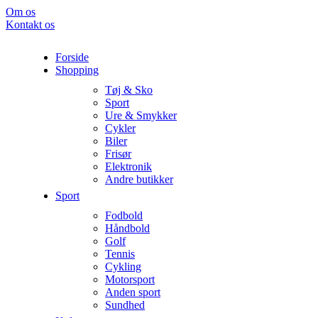
Om os
Kontakt os
Forside
Shopping
Tøj & Sko
Sport
Ure & Smykker
Cykler
Biler
Frisør
Elektronik
Andre butikker
Sport
Fodbold
Håndbold
Golf
Tennis
Cykling
Motorsport
Anden sport
Sundhed