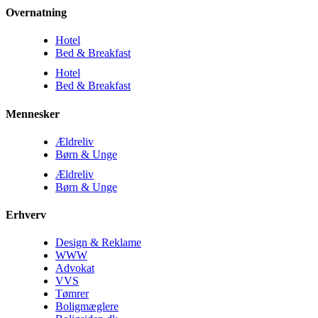
Overnatning
Hotel
Bed & Breakfast
Hotel
Bed & Breakfast
Mennesker
Ældreliv
Børn & Unge
Ældreliv
Børn & Unge
Erhverv
Design & Reklame
WWW
Advokat
VVS
Tømrer
Boligmæglere