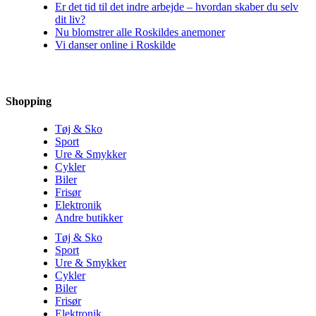
Er det tid til det indre arbejde – hvordan skaber du selv
dit liv?
Nu blomstrer alle Roskildes anemoner
Vi danser online i Roskilde
Shopping
Tøj & Sko
Sport
Ure & Smykker
Cykler
Biler
Frisør
Elektronik
Andre butikker
Tøj & Sko
Sport
Ure & Smykker
Cykler
Biler
Frisør
Elektronik