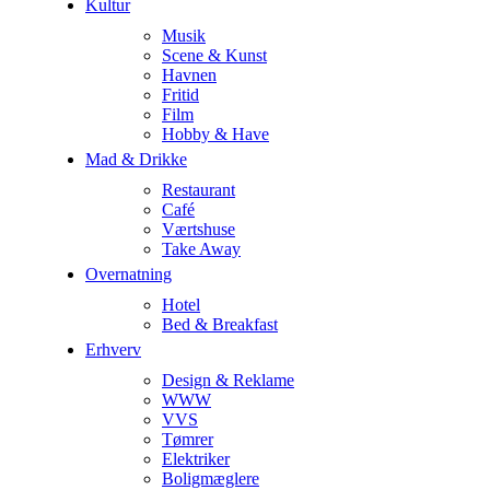
Kultur
Musik
Scene & Kunst
Havnen
Fritid
Film
Hobby & Have
Mad & Drikke
Restaurant
Café
Værtshuse
Take Away
Overnatning
Hotel
Bed & Breakfast
Erhverv
Design & Reklame
WWW
VVS
Tømrer
Elektriker
Boligmæglere