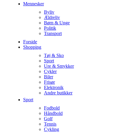
Mennesker
Byliv
Ældreliv
Børn & Unge
Politik
Transport
Forside
Shopping
Tøj & Sko
Sport
Ure & Smykker
Cykler
Biler
Frisør
Elektronik
Andre butikker
Sport
Fodbold
Håndbold
Golf
Tennis
Cykling