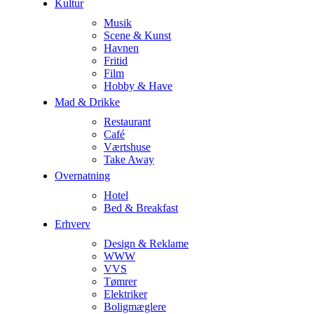
Kultur
Musik
Scene & Kunst
Havnen
Fritid
Film
Hobby & Have
Mad & Drikke
Restaurant
Café
Værtshuse
Take Away
Overnatning
Hotel
Bed & Breakfast
Erhverv
Design & Reklame
WWW
VVS
Tømrer
Elektriker
Boligmæglere