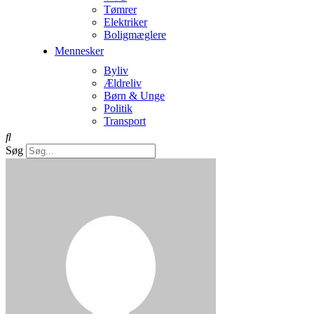
Tømrer
Elektriker
Boligmæglere
Mennesker
Byliv
Ældreliv
Børn & Unge
Politik
Transport
Søg