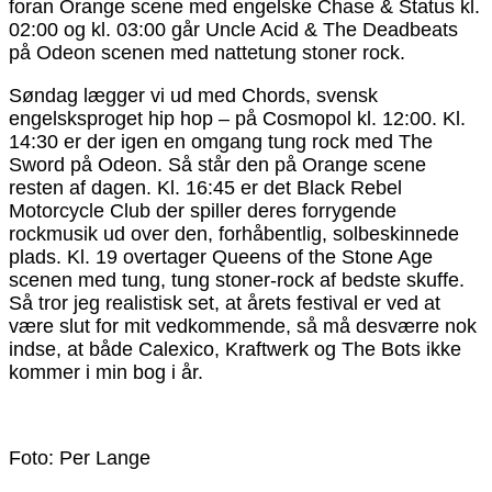
foran Orange scene med engelske Chase & Status kl.
02:00 og kl. 03:00 går Uncle Acid & The Deadbeats
på Odeon scenen med nattetung stoner rock.
Søndag lægger vi ud med Chords, svensk
engelsksproget hip hop – på Cosmopol kl. 12:00. Kl.
14:30 er der igen en omgang tung rock med The
Sword på Odeon. Så står den på Orange scene
resten af dagen. Kl. 16:45 er det Black Rebel
Motorcycle Club der spiller deres forrygende
rockmusik ud over den, forhåbentlig, solbeskinnede
plads. Kl. 19 overtager Queens of the Stone Age
scenen med tung, tung stoner-rock af bedste skuffe.
Så tror jeg realistisk set, at årets festival er ved at
være slut for mit vedkommende, så må desværre nok
indse, at både Calexico, Kraftwerk og The Bots ikke
kommer i min bog i år.
Foto: Per Lange