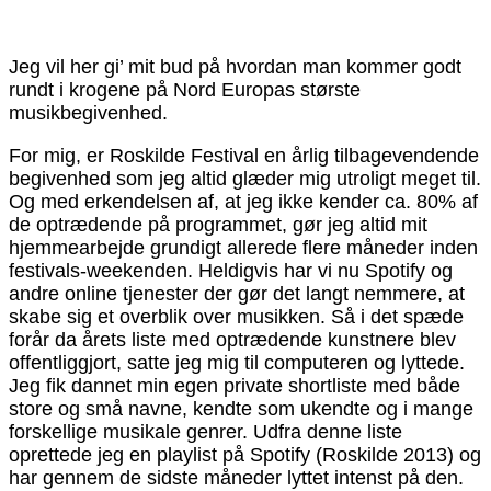
Jeg vil her gi’ mit bud på hvordan man kommer godt
rundt i krogene på Nord Europas største
musikbegivenhed.
For mig, er Roskilde Festival en årlig tilbagevendende
begivenhed som jeg altid glæder mig utroligt meget til.
Og med erkendelsen af, at jeg ikke kender ca. 80% af
de optrædende på programmet, gør jeg altid mit
hjemmearbejde grundigt allerede flere måneder inden
festivals-weekenden. Heldigvis har vi nu Spotify og
andre online tjenester der gør det langt nemmere, at
skabe sig et overblik over musikken. Så i det spæde
forår da årets liste med optrædende kunstnere blev
offentliggjort, satte jeg mig til computeren og lyttede.
Jeg fik dannet min egen private shortliste med både
store og små navne, kendte som ukendte og i mange
forskellige musikale genrer. Udfra denne liste
oprettede jeg en playlist på Spotify (Roskilde 2013) og
har gennem de sidste måneder lyttet intenst på den.