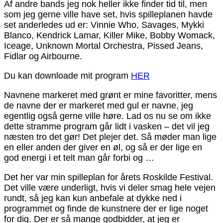
Af andre bands jeg nok heller ikke finder tid til, men
som jeg gerne ville have set, hvis spilleplanen havde
set anderledes ud er: Vinnie Who, Savages, Mykki
Blanco, Kendrick Lamar, Killer Mike, Bobby Womack,
Iceage, Unknown Mortal Orchestra, Pissed Jeans,
Fidlar og Airbourne.
Du kan downloade mit program
HER
Navnene markeret med grønt er mine favoritter, mens
de navne der er markeret med gul er navne, jeg
egentlig også gerne ville høre. Lad os nu se om ikke
dette stramme program går lidt i vasken – det vil jeg
næsten tro det gør! Det plejer det. Så møder man lige
en eller anden der giver en øl, og så er der lige en
god energi i et telt man går forbi og …
Det her var min spilleplan for årets Roskilde Festival.
Det ville være underligt, hvis vi deler smag hele vejen
rundt, så jeg kan kun anbefale at dykke ned i
programmet og finde de kunstnere der er lige noget
for dig. Der er så mange godbidder, at jeg er