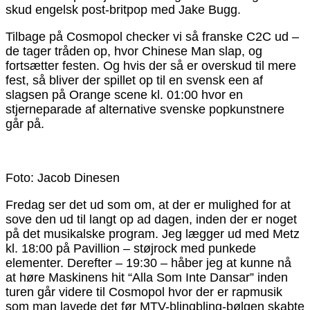
skud engelsk post-britpop med Jake Bugg.
Tilbage på Cosmopol checker vi så franske C2C ud –
de tager tråden op, hvor Chinese Man slap, og
fortsætter festen. Og hvis der så er overskud til mere
fest, så bliver der spillet op til en svensk een af
slagsen på Orange scene kl. 01:00 hvor en
stjerneparade af alternative svenske popkunstnere
går på.
Foto: Jacob Dinesen
Fredag ser det ud som om, at der er mulighed for at
sove den ud til langt op ad dagen, inden der er noget
på det musikalske program. Jeg lægger ud med Metz
kl. 18:00 på Pavillion – støjrock med punkede
elementer. Derefter – 19:30 – håber jeg at kunne nå
at høre Maskinens hit “Alla Som Inte Dansar” inden
turen går videre til Cosmopol hvor der er rapmusik
som man lavede det før MTV-blingbling-bølgen skabte