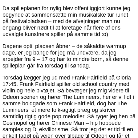
Da spilleplanen for nylig blev offentliggjort kunne jeg
begynde at sammensætte min musikalske tur rundt
på festivalpladsen – med de afvejninger man nu
engang bliver nødt til at foretage når flere af ens
udvalgte kunstnere spiller på samme tid :o)
Dagene optil pladsen åbner – de såkaldte warmup
dage, er jeg bange for jeg må undvære, da jeg
arbejder fra 9 – 17 og har to mindre børn, så denne
spilleplan går fra torsdag til søndag.
Torsdag lægger jeg ud med Frank Fairfield på Gloria
17:45. Frank Fairfield spiller old school country med
violin og hele pivtøjet. Så bevæger jeg mig videre til
Odeon scenen og hører The Lumineers, her er vi lidt i
samme boldgade som Frank Fairfield, dog har The
Lumineers et mere folk-agtigt præg og skriver
samtidig rigtig gode pop-melodier. Så ryger jeg hen på
Cosmopol og hører Chinese Man – hip hoppede
samples og Dj ekvilibrisme. Så tror jeg det er tid til en
enkelt fadøl på vejen over tilbage til Odeon og får et