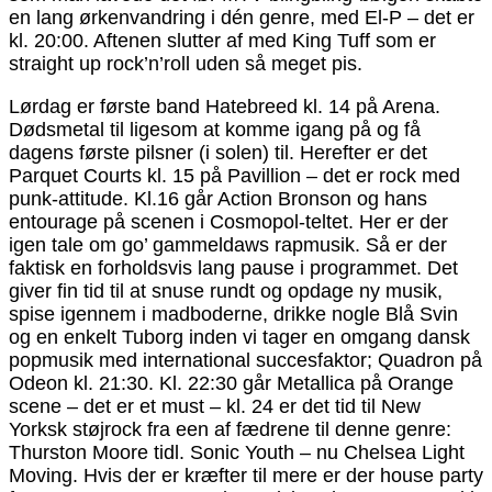
en lang ørkenvandring i dén genre, med El-P – det er
kl. 20:00. Aftenen slutter af med King Tuff som er
straight up rock’n’roll uden så meget pis.
Lørdag er første band Hatebreed kl. 14 på Arena.
Dødsmetal til ligesom at komme igang på og få
dagens første pilsner (i solen) til. Herefter er det
Parquet Courts kl. 15 på Pavillion – det er rock med
punk-attitude. Kl.16 går Action Bronson og hans
entourage på scenen i Cosmopol-teltet. Her er der
igen tale om go’ gammeldaws rapmusik. Så er der
faktisk en forholdsvis lang pause i programmet. Det
giver fin tid til at snuse rundt og opdage ny musik,
spise igennem i madboderne, drikke nogle Blå Svin
og en enkelt Tuborg inden vi tager en omgang dansk
popmusik med international succesfaktor; Quadron på
Odeon kl. 21:30. Kl. 22:30 går Metallica på Orange
scene – det er et must – kl. 24 er det tid til New
Yorksk støjrock fra een af fædrene til denne genre:
Thurston Moore tidl. Sonic Youth – nu Chelsea Light
Moving. Hvis der er kræfter til mere er der house party