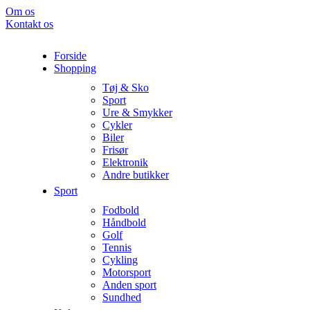
Om os
Kontakt os
Forside
Shopping
Tøj & Sko
Sport
Ure & Smykker
Cykler
Biler
Frisør
Elektronik
Andre butikker
Sport
Fodbold
Håndbold
Golf
Tennis
Cykling
Motorsport
Anden sport
Sundhed