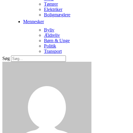
Tømrer
Elektriker
Boligmæglere
Mennesker
Byliv
Ældreliv
Børn & Unge
Politik
Transport
Søg