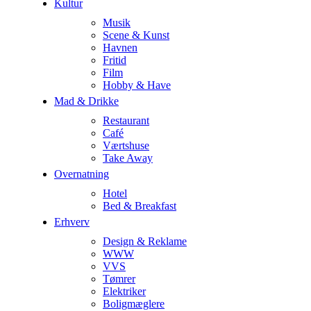
Kultur
Musik
Scene & Kunst
Havnen
Fritid
Film
Hobby & Have
Mad & Drikke
Restaurant
Café
Værtshuse
Take Away
Overnatning
Hotel
Bed & Breakfast
Erhverv
Design & Reklame
WWW
VVS
Tømrer
Elektriker
Boligmæglere