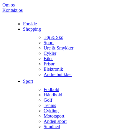
Om os
Kontakt os
Forside
Shopping
Tøj & Sko
Sport
Ure & Smykker
Cykler
Biler
Frisør
Elektronik
Andre butikker
Sport
Fodbold
Håndbold
Golf
Tennis
Cykling
Motorsport
Anden sport
Sundhed