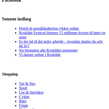
Facebook
Seneste indlæg
Hjælp til angsthåndtering rykker online
Roskilde Festival donerer 15 millioner kroner til børn og
unge
Er det tid til det indre arbejde – hvordan skaber du selv
dit liv?
Nu blomstrer alle Roskildes anemoner
Vi danser online i Roskilde
Shopping
Tøj & Sko
Sport
Ure & Smykker
Cykler
Biler
Frisør