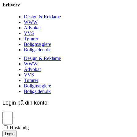
Erhverv
Design & Reklame
WWW
Advokat
VVS
Tømrer
Boligmæglere
Boligsiden.dk
Design & Reklame
WWW
Advokat
VVS
Tømrer
Boligmæglere
Boligsiden.dk
Login på din konto
Husk mig
Login