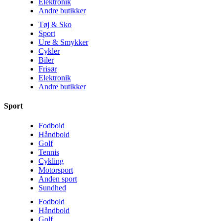
Elektronik
Andre butikker
Tøj & Sko
Sport
Ure & Smykker
Cykler
Biler
Frisør
Elektronik
Andre butikker
Sport
Fodbold
Håndbold
Golf
Tennis
Cykling
Motorsport
Anden sport
Sundhed
Fodbold
Håndbold
Golf