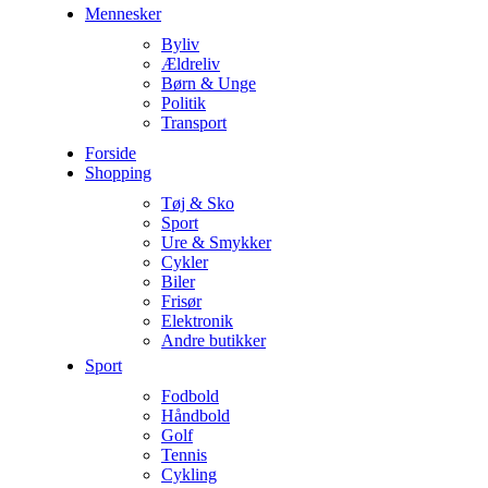
Mennesker
Byliv
Ældreliv
Børn & Unge
Politik
Transport
Forside
Shopping
Tøj & Sko
Sport
Ure & Smykker
Cykler
Biler
Frisør
Elektronik
Andre butikker
Sport
Fodbold
Håndbold
Golf
Tennis
Cykling