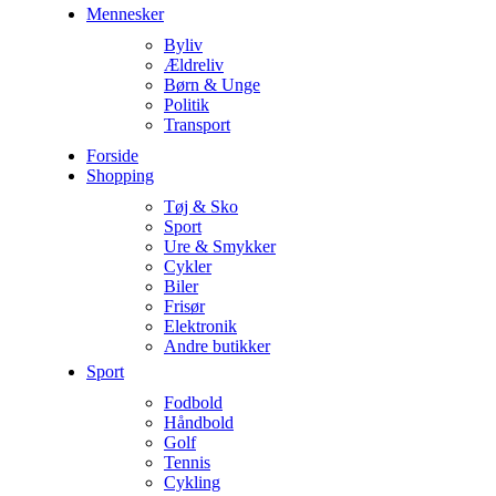
Mennesker
Byliv
Ældreliv
Børn & Unge
Politik
Transport
Forside
Shopping
Tøj & Sko
Sport
Ure & Smykker
Cykler
Biler
Frisør
Elektronik
Andre butikker
Sport
Fodbold
Håndbold
Golf
Tennis
Cykling