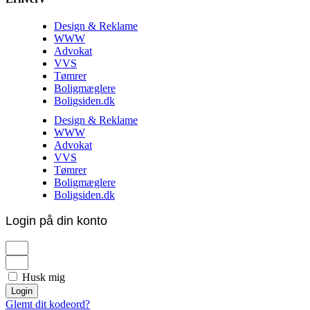
Design & Reklame
WWW
Advokat
VVS
Tømrer
Boligmæglere
Boligsiden.dk
Design & Reklame
WWW
Advokat
VVS
Tømrer
Boligmæglere
Boligsiden.dk
Login på din konto
Husk mig
Login
Glemt dit kodeord?