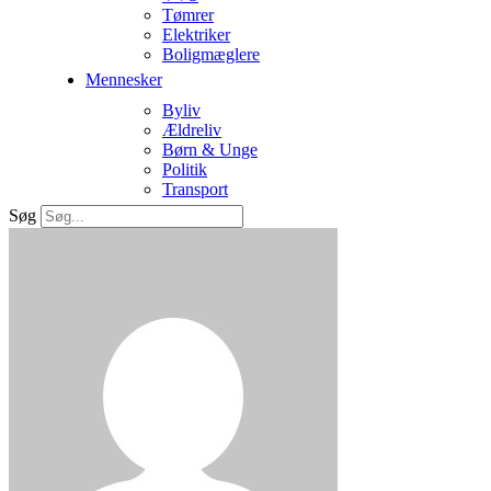
Tømrer
Elektriker
Boligmæglere
Mennesker
Byliv
Ældreliv
Børn & Unge
Politik
Transport
Søg