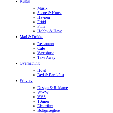
Kultur
Musik
Scene & Kunst
Havnen
Fritid
Film
Hobby & Have
Mad & Drikke
Restaurant
Café
Værtshuse
Take Away
Overnatning
Hotel
Bed & Breakfast
Erhverv
Design & Reklame
WWW
VVS
Tømrer
Elektriker
Boligmæglere