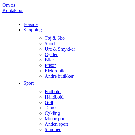
Om os
Kontakt os
Forside
Shopping
Tøj & Sko
Sport
Ure & Smykker
Cykler
Biler
Frisør
Elektronik
Andre butikker
Sport
Fodbold
Håndbold
Golf
Tennis
Cykling
Motorsport
Anden sport
Sundhed