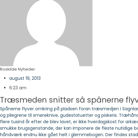
Roskilde Nyheder
august 19, 2013
6:23 am
Træsmeden snitter så spånerne fly
Spånerne flyver omkring på pladsen foran træsmedjen i Sagnlan
og pilegrene til smøreknive, gudestatuetter og piskeris. Træhån
flere tusind år efter de blev lavet, er ikke hverdagskost for 
smukke brugsgenstande, der kan imponere de fleste nutidige 
håndværk endnu ikke gået helt i glemmebogen. Der findes stadi