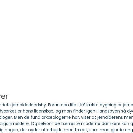
ver
dets jernalderlandsby. Foran den lille stråtækte bygning er je
dværket er hans lidenskab, og man finder igen i landsbyen så dyg
arkæologer. Men de fund arkæologerne har, viser at jernalderens
boliganmeldere. Og selvom de færreste moderne danskere kan g
g nogen, der nyder at arbejde med træet, som man gjorde engan