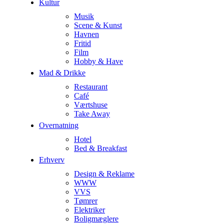
Kultur
Musik
Scene & Kunst
Havnen
Fritid
Film
Hobby & Have
Mad & Drikke
Restaurant
Café
Værtshuse
Take Away
Overnatning
Hotel
Bed & Breakfast
Erhverv
Design & Reklame
WWW
VVS
Tømrer
Elektriker
Boligmæglere