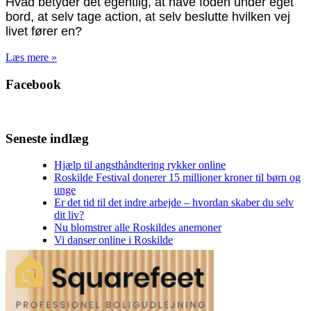
Hvad betyder det egentlig, at have foden under eget
bord, at selv tage action, at selv beslutte hvilken vej
livet fører en?
Læs mere »
Facebook
Seneste indlæg
Hjælp til angsthåndtering rykker online
Roskilde Festival donerer 15 millioner kroner til børn og
unge
Er det tid til det indre arbejde – hvordan skaber du selv
dit liv?
Nu blomstrer alle Roskildes anemoner
Vi danser online i Roskilde