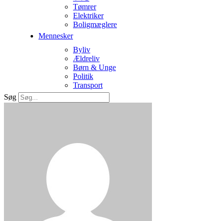
Tømrer
Elektriker
Boligmæglere
Mennesker
Byliv
Ældreliv
Børn & Unge
Politik
Transport
Søg