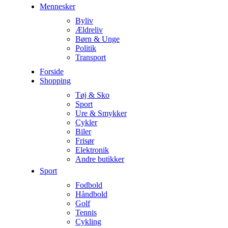
Mennesker
Byliv
Ældreliv
Børn & Unge
Politik
Transport
Forside
Shopping
Tøj & Sko
Sport
Ure & Smykker
Cykler
Biler
Frisør
Elektronik
Andre butikker
Sport
Fodbold
Håndbold
Golf
Tennis
Cykling