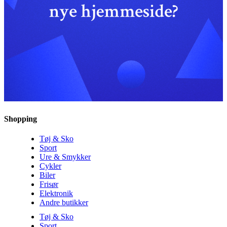
Shopping
Tøj & Sko
Sport
Ure & Smykker
Cykler
Biler
Frisør
Elektronik
Andre butikker
Tøj & Sko
Sport