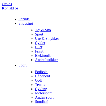
Om os
Kontakt os
Forside
Shopping
Tøj & Sko
Sport
Ure & Smykker
Cykler
Biler
Frisør
Elektronik
Andre butikker
Sport
Fodbold
Håndbold
Golf
Tennis
Cykling
Motorsport
Anden sport
Sundhed