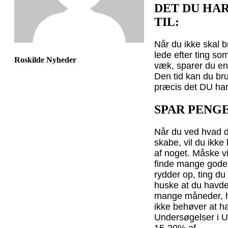
DET DU HAR
TIL:
Når du ikke skal b
lede efter ting so
Roskilde Nyheder
væk, sparer du en
Den tid kan du bru
præcis det DU har l
SPAR PENG
Når du ved hvad d
skabe, vil du ikke
af noget. Måske vi
finde mange gode 
rydder op, ting du
huske at du havde,
mange måneder, h
ikke behøver at ha
Undersøgelser i U
15-20% af