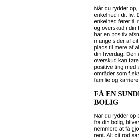
Når du rydder op, 
enkelhed i dit liv.
enkelhed fører til
og overskud i din
har en positiv afs
mange sider af dit
plads til mere af al
din hverdag. Den 
overskud kan før
positive ting med si
områder som f.eks
familie og karriere
FÅ EN SUN
BOLIG
Når du rydder op o
fra din bolig, blive
nemmere at få gjor
rent. Alt dit rod 