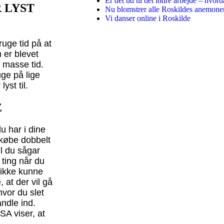
Er det tid til det indre arbejde – hvord
 LYST
Nu blomstrer alle Roskildes anemone
Vi danser online i Roskilde
ruge tid på at
m er blevet
 masse tid.
ge på lige
yst til.
E
u har i dine
 købe dobbelt
l du sågar
ting når du
 ikke kunne
 at der vil gå
vor du slet
ndle ind.
SA viser, at