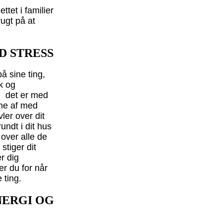
tet i familier
rugt på at
D STRESS
å sine ting,
k og
g det er med
mme af med
ler over dit
undt i dit hus
 over alle de
 stiger dit
r dig
er du for når
 ting.
NERGI OG