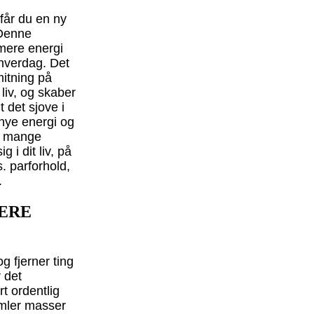
får du en ny
 Denne
 mere energi
 hverdag. Det
mitning på
 liv, og skaber
t det sjove i
nye energi og
e mange
g i dit liv, på
. parforhold,
.
DERE
g fjerner ting
r det
t ordentlig
samler masser