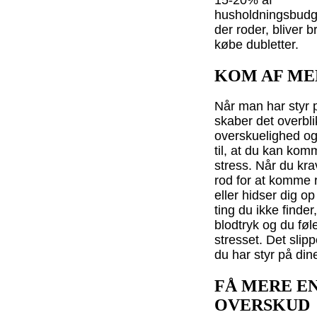
husholdningsbudget
der roder, bliver b
købe dubletter.
KOM AF ME
Når man har styr p
skaber det overbli
overskuelighed o
til, at du kan ko
stress. Når du krav
rod for at komme r
eller hidser dig op
ting du ikke finder,
blodtryk og du føle
stresset. Det slipp
du har styr på dine
FÅ MERE E
OVERSKUD