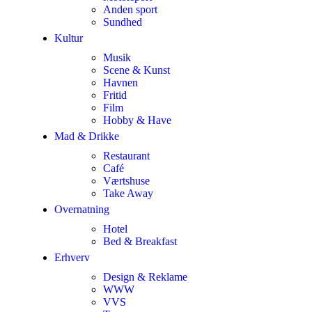
Anden sport
Sundhed
Kultur
Musik
Scene & Kunst
Havnen
Fritid
Film
Hobby & Have
Mad & Drikke
Restaurant
Café
Værtshuse
Take Away
Overnatning
Hotel
Bed & Breakfast
Erhverv
Design & Reklame
WWW
VVS