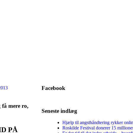
Facebook
2013
g få mere ro,
Seneste indlæg
Hjælp til angsthåndtering rykker onli
Roskilde Festival donerer 15 millione
ID PÅ