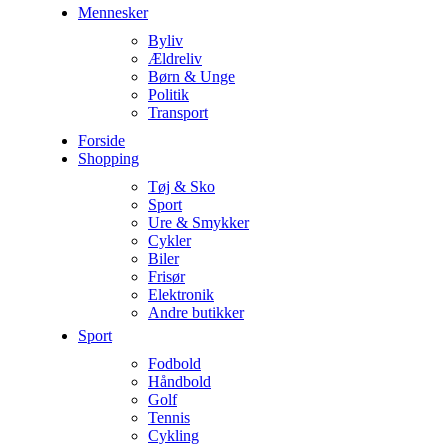
Mennesker
Byliv
Ældreliv
Børn & Unge
Politik
Transport
Forside
Shopping
Tøj & Sko
Sport
Ure & Smykker
Cykler
Biler
Frisør
Elektronik
Andre butikker
Sport
Fodbold
Håndbold
Golf
Tennis
Cykling