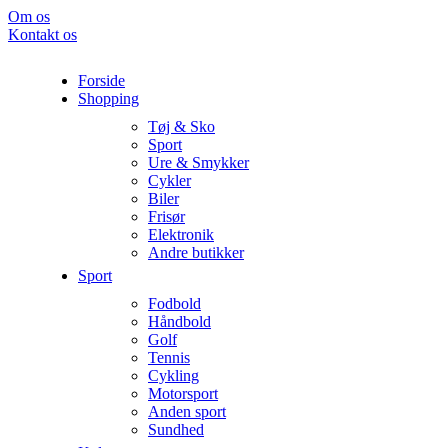
Om os
Kontakt os
Forside
Shopping
Tøj & Sko
Sport
Ure & Smykker
Cykler
Biler
Frisør
Elektronik
Andre butikker
Sport
Fodbold
Håndbold
Golf
Tennis
Cykling
Motorsport
Anden sport
Sundhed