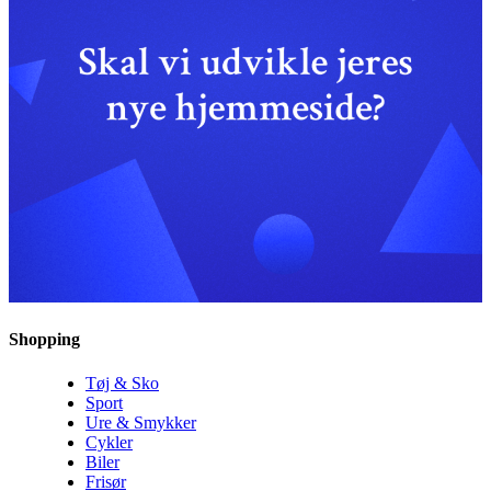
Shopping
Tøj & Sko
Sport
Ure & Smykker
Cykler
Biler
Frisør