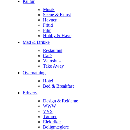
Kultur
Musik
Scene & Kunst
Havnen
Fritid
Film
Hobby & Have
Mad & Drikke
Restaurant
Café
Værtshuse
Take Away
Overnatning
Hotel
Bed & Breakfast
Erhverv
Design & Reklame
WWW
VVS
Tømrer
Elektriker
Boligmæglere