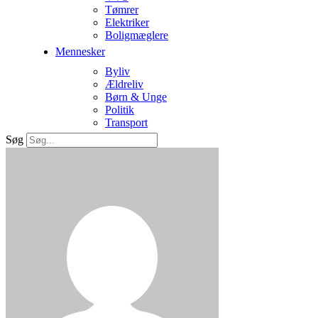
Tømrer
Elektriker
Boligmæglere
Mennesker
Byliv
Ældreliv
Børn & Unge
Politik
Transport
Søg