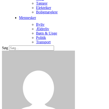
Tømrer
Elektriker
Boligmæglere
Mennesker
Byliv
Ældreliv
Børn & Unge
Politik
Transport
Søg