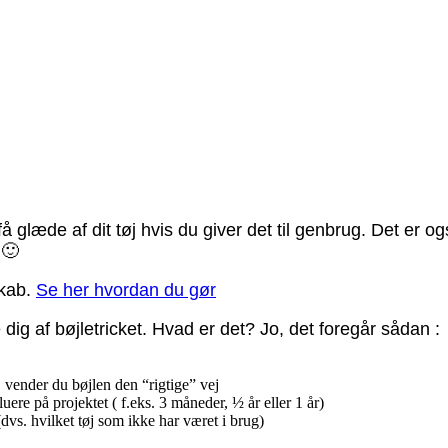
 glæde af dit tøj hvis du giver det til genbrug. Det er og
 🙂
skab.
Se her hvordan du gør
dig af bøjletricket. Hvad er det? Jo, det foregår sådan :
 vender du bøjlen den “rigtige” vej
uere på projektet ( f.eks. 3 måneder, ½ år eller 1 år)
(dvs. hvilket tøj som ikke har været i brug)