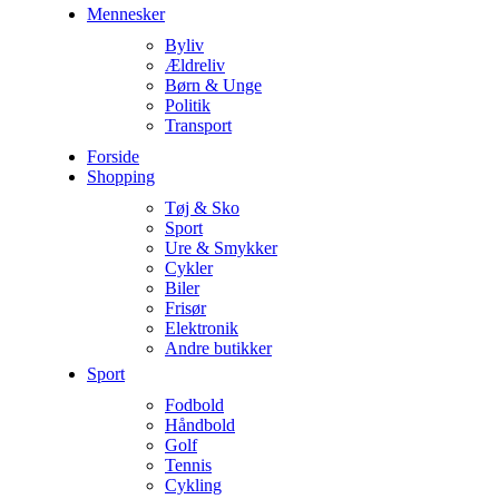
Mennesker
Byliv
Ældreliv
Børn & Unge
Politik
Transport
Forside
Shopping
Tøj & Sko
Sport
Ure & Smykker
Cykler
Biler
Frisør
Elektronik
Andre butikker
Sport
Fodbold
Håndbold
Golf
Tennis
Cykling