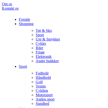
Om os
Kontakt os
Forside
Shopping
Tøj & Sko
Sport
Ure & Smykker
Cykler
Biler
Frisør
Elektronik
Andre butikker
Sport
Fodbold
Håndbold
Golf
Tennis
Cykling
Motorsport
Anden sport
Sundhed