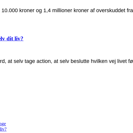
m 10.000 kroner og 1,4 millioner kroner af overskuddet fr
lv dit liv?
 at selv tage action, at selv beslutte hvilken vej livet f
unge
liv?