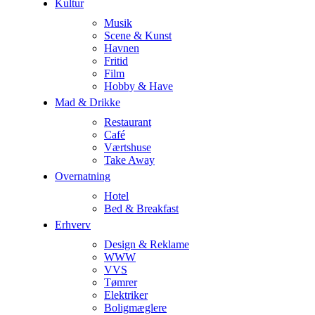
Kultur
Musik
Scene & Kunst
Havnen
Fritid
Film
Hobby & Have
Mad & Drikke
Restaurant
Café
Værtshuse
Take Away
Overnatning
Hotel
Bed & Breakfast
Erhverv
Design & Reklame
WWW
VVS
Tømrer
Elektriker
Boligmæglere