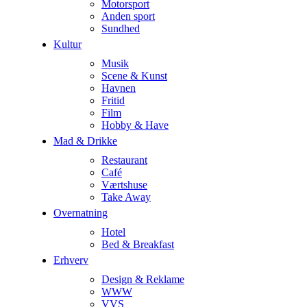
Motorsport
Anden sport
Sundhed
Kultur
Musik
Scene & Kunst
Havnen
Fritid
Film
Hobby & Have
Mad & Drikke
Restaurant
Café
Værtshuse
Take Away
Overnatning
Hotel
Bed & Breakfast
Erhverv
Design & Reklame
WWW
VVS