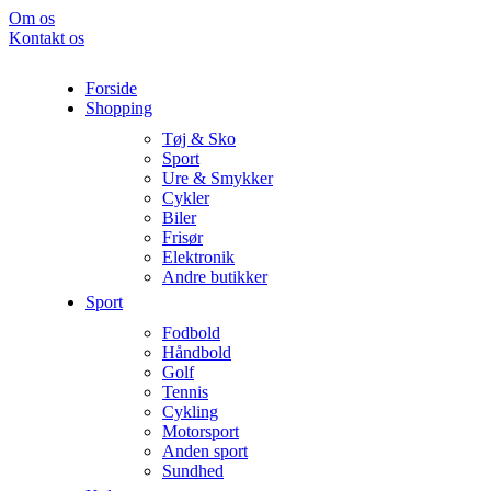
Om os
Kontakt os
Forside
Shopping
Tøj & Sko
Sport
Ure & Smykker
Cykler
Biler
Frisør
Elektronik
Andre butikker
Sport
Fodbold
Håndbold
Golf
Tennis
Cykling
Motorsport
Anden sport
Sundhed