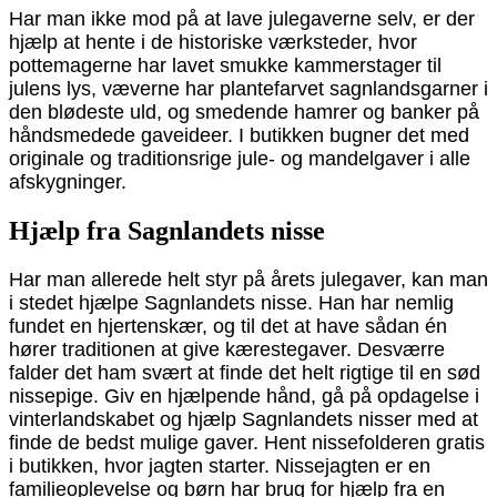
Har man ikke mod på at lave julegaverne selv, er der
hjælp at hente i de historiske værksteder, hvor
pottemagerne har lavet smukke kammerstager til
julens lys, væverne har plantefarvet sagnlandsgarner i
den blødeste uld, og smedende hamrer og banker på
håndsmedede gaveideer. I butikken bugner det med
originale og traditionsrige jule- og mandelgaver i alle
afskygninger.
Hjælp fra Sagnlandets nisse
Har man allerede helt styr på årets julegaver, kan man
i stedet hjælpe Sagnlandets nisse. Han har nemlig
fundet en hjertenskær, og til det at have sådan én
hører traditionen at give kærestegaver. Desværre
falder det ham svært at finde det helt rigtige til en sød
nissepige. Giv en hjælpende hånd, gå på opdagelse i
vinterlandskabet og hjælp Sagnlandets nisser med at
finde de bedst mulige gaver. Hent nissefolderen gratis
i butikken, hvor jagten starter. Nissejagten er en
familieoplevelse og børn har brug for hjælp fra en