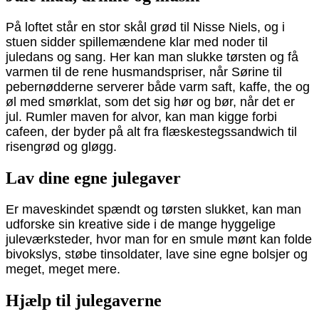
På loftet står en stor skål grød til Nisse Niels, og i
stuen sidder spillemændene klar med noder til
juledans og sang. Her kan man slukke tørsten og få
varmen til de rene husmandspriser, når Sørine til
pebernødderne serverer både varm saft, kaffe, the og
øl med smørklat, som det sig hør og bør, når det er
jul. Rumler maven for alvor, kan man kigge forbi
cafeen, der byder på alt fra flæskestegssandwich til
risengrød og gløgg.
Lav dine egne julegaver
Er maveskindet spændt og tørsten slukket, kan man
udforske sin kreative side i de mange hyggelige
juleværksteder, hvor man for en smule mønt kan folde
bivokslys, støbe tinsoldater, lave sine egne bolsjer og
meget, meget mere.
Hjælp til julegaverne