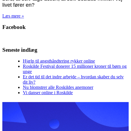
livet fører en?
Læs mere »
Facebook
Seneste indlæg
Hjælp til angsthåndtering rykker online
Roskilde Festival donerer 15 millioner kroner til børn og
unge
Er det tid til det indre arbejde – hvordan skaber du selv
dit liv?
Nu blomstrer alle Roskildes anemoner
Vi danser online i Roskilde