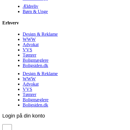
Ældreliv
Børn & Unge
Erhverv
Design & Reklame
WWW
Advokat
VVS
Tømrer
Boligmæglere
Boligsiden.dk
Design & Reklame
WWW
Advokat
VVS
Tømrer
Boligmæglere
Boligsiden.dk
Login på din konto