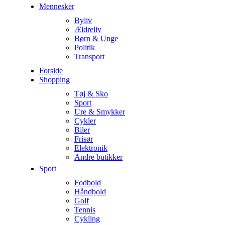
Mennesker
Byliv
Ældreliv
Børn & Unge
Politik
Transport
Forside
Shopping
Tøj & Sko
Sport
Ure & Smykker
Cykler
Biler
Frisør
Elektronik
Andre butikker
Sport
Fodbold
Håndbold
Golf
Tennis
Cykling