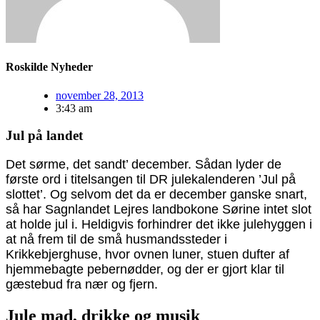
Roskilde Nyheder
november 28, 2013
3:43 am
Jul på landet
Det sørme, det sandt’ december. Sådan lyder de
første ord i titelsangen til DR julekalenderen ’Jul på
slottet’. Og selvom det da er december ganske snart,
så har Sagnlandet Lejres landbokone Sørine intet slot
at holde jul i. Heldigvis forhindrer det ikke julehyggen i
at nå frem til de små husmandssteder i
Krikkebjerghuse, hvor ovnen luner, stuen dufter af
hjemmebagte pebernødder, og der er gjort klar til
gæstebud fra nær og fjern.
Jule mad, drikke og musik