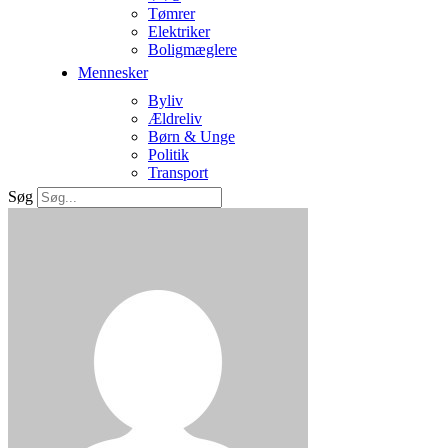
Tømrer
Elektriker
Boligmæglere
Mennesker
Byliv
Ældreliv
Børn & Unge
Politik
Transport
Søg