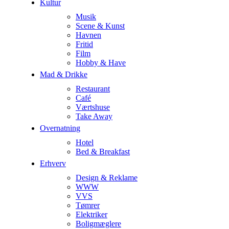
Kultur
Musik
Scene & Kunst
Havnen
Fritid
Film
Hobby & Have
Mad & Drikke
Restaurant
Café
Værtshuse
Take Away
Overnatning
Hotel
Bed & Breakfast
Erhverv
Design & Reklame
WWW
VVS
Tømrer
Elektriker
Boligmæglere