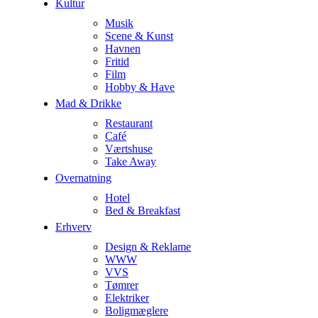
Kultur
Musik
Scene & Kunst
Havnen
Fritid
Film
Hobby & Have
Mad & Drikke
Restaurant
Café
Værtshuse
Take Away
Overnatning
Hotel
Bed & Breakfast
Erhverv
Design & Reklame
WWW
VVS
Tømrer
Elektriker
Boligmæglere