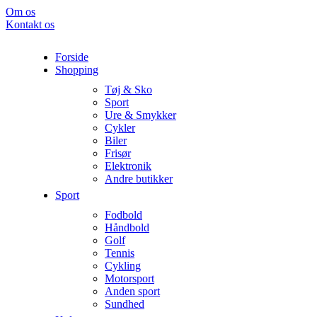
Om os
Kontakt os
Forside
Shopping
Tøj & Sko
Sport
Ure & Smykker
Cykler
Biler
Frisør
Elektronik
Andre butikker
Sport
Fodbold
Håndbold
Golf
Tennis
Cykling
Motorsport
Anden sport
Sundhed