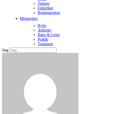
Tømrer
Elektriker
Boligmæglere
Mennesker
Byliv
Ældreliv
Børn & Unge
Politik
Transport
Søg