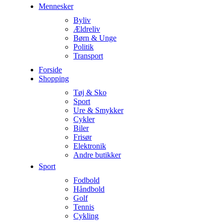
Mennesker
Byliv
Ældreliv
Børn & Unge
Politik
Transport
Forside
Shopping
Tøj & Sko
Sport
Ure & Smykker
Cykler
Biler
Frisør
Elektronik
Andre butikker
Sport
Fodbold
Håndbold
Golf
Tennis
Cykling