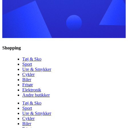
Shopping
Tøj & Sko
Sport
Ure & Smykker
Cykler
Biler
Frisør
Elektronik
Andre butikker
Tøj & Sko
Sport
Ure & Smykker
Cykler
Biler