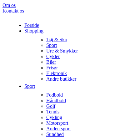
Om os
Kontakt os
Forside
Shopping
Tøj & Sko
Sport
Ure & Smykker
Cykler
Biler
Frisør
Elektronik
Andre butikker
Sport
Fodbold
Håndbold
Golf
Tennis
Cykling
Motorsport
Anden sport
Sundhed