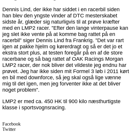
Dennis Lind, der ikke har siddet i en racerbil siden
han blev den yngste vinder af DTC mesterskabet
sidste år, glæder sig naturligvis til at prøve kræfter
med en LMP2 racer. ”Efter den lange vinterpause kan
jeg slet ikke vente på at komme bag rattet på en
racerbil” siger Dennis Lind fra Frankrig. ”Det var rart
igen at pakke hjelm og kørerdragt og så er det jo et
ekstra stort plus, at testen foregår på en af de store
racerbane og så bag rattet af OAK Racings Morgan
LMP2 racer, der nok bliver det vildeste jeg endnu har
prøvet. Jeg har ikke siden mit Formel 3 løb i 2011 kørt
en bil med downforce, så jeg skal også lige vænne
mig til det igen, men jeg forventer ikke at det bliver
noget problem”.
LMP2 er med ca. 450 HK til 900 kilo næsthurtigste
klasse i sportsvognsracing.
Facebook
Twitter