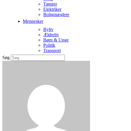
Tømrer
Elektriker
Boligmæglere
Mennesker
Byliv
Ældreliv
Børn & Unge
Politik
Transport
Søg