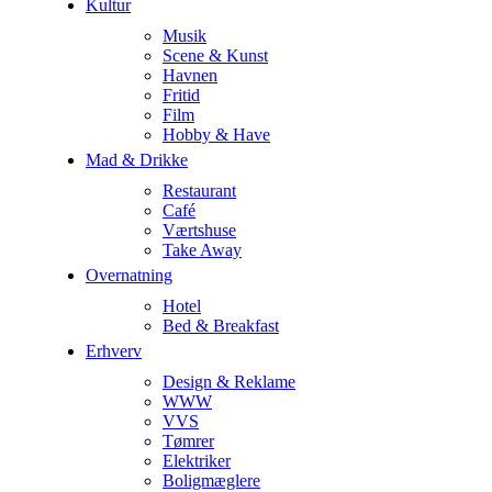
Kultur
Musik
Scene & Kunst
Havnen
Fritid
Film
Hobby & Have
Mad & Drikke
Restaurant
Café
Værtshuse
Take Away
Overnatning
Hotel
Bed & Breakfast
Erhverv
Design & Reklame
WWW
VVS
Tømrer
Elektriker
Boligmæglere