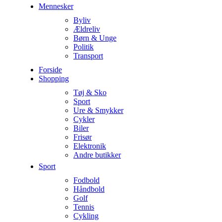
Mennesker
Byliv
Ældreliv
Børn & Unge
Politik
Transport
Forside
Shopping
Tøj & Sko
Sport
Ure & Smykker
Cykler
Biler
Frisør
Elektronik
Andre butikker
Sport
Fodbold
Håndbold
Golf
Tennis
Cykling