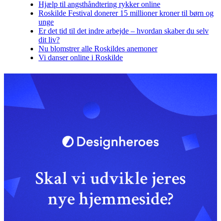
Hjælp til angsthåndtering rykker online
Roskilde Festival donerer 15 millioner kroner til børn og
unge
Er det tid til det indre arbejde – hvordan skaber du selv
dit liv?
Nu blomstrer alle Roskildes anemoner
Vi danser online i Roskilde