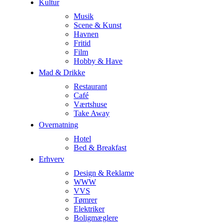
Kultur
Musik
Scene & Kunst
Havnen
Fritid
Film
Hobby & Have
Mad & Drikke
Restaurant
Café
Værtshuse
Take Away
Overnatning
Hotel
Bed & Breakfast
Erhverv
Design & Reklame
WWW
VVS
Tømrer
Elektriker
Boligmæglere