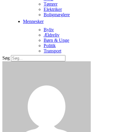
Tømrer
Elektriker
Boligmæglere
Mennesker
Byliv
Ældreliv
Børn & Unge
Politik
Transport
Søg