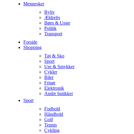
Mennesker
Byliv
Ældreliv
Børn & Unge
Politik
Transport
Forside
Shopping
Tøj & Sko
Sport
Ure & Smykker
Cykler
Biler
Frisør
Elektronik
Andre butikker
Sport
Fodbold
Håndbold
Golf
Tennis
Cykling