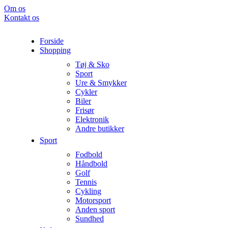
Om os
Kontakt os
Forside
Shopping
Tøj & Sko
Sport
Ure & Smykker
Cykler
Biler
Frisør
Elektronik
Andre butikker
Sport
Fodbold
Håndbold
Golf
Tennis
Cykling
Motorsport
Anden sport
Sundhed