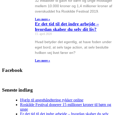
32 initiativer til gavn for børn og unge modtager
mellem 10.000 kroner og 1,4 millioner kroner af
overskuddet fra Roskilde Festival 2019.
Læs mere »
Er det tid til det indre arbejde –
hvordan skaber du selv dit liv?
15. april 2020
Hvad betyder det egentlig, at have foden under
eget bord, at selv tage action, at selv beslutte
hvilken vej livet fører en?
Læs mere »
Facebook
Seneste indlæg
Hjælp til angsthåndtering rykker online
Roskilde Festival donerer 15 millioner kroner til børn og
unge
Er det tid til det indre arbejde – hvordan skaber du selv