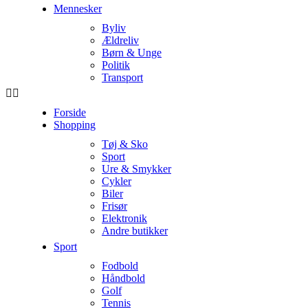
Mennesker
Byliv
Ældreliv
Børn & Unge
Politik
Transport
Forside
Shopping
Tøj & Sko
Sport
Ure & Smykker
Cykler
Biler
Frisør
Elektronik
Andre butikker
Sport
Fodbold
Håndbold
Golf
Tennis