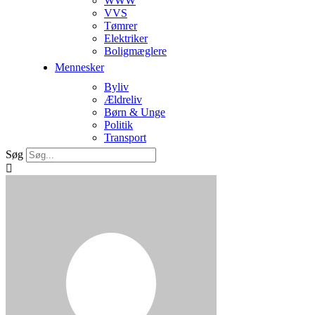
WWW
VVS
Tømrer
Elektriker
Boligmæglere
Mennesker
Byliv
Ældreliv
Børn & Unge
Politik
Transport
Søg