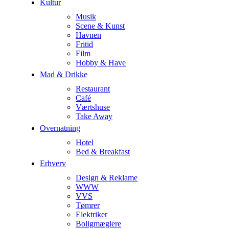
Kultur
Musik
Scene & Kunst
Havnen
Fritid
Film
Hobby & Have
Mad & Drikke
Restaurant
Café
Værtshuse
Take Away
Overnatning
Hotel
Bed & Breakfast
Erhverv
Design & Reklame
WWW
VVS
Tømrer
Elektriker
Boligmæglere