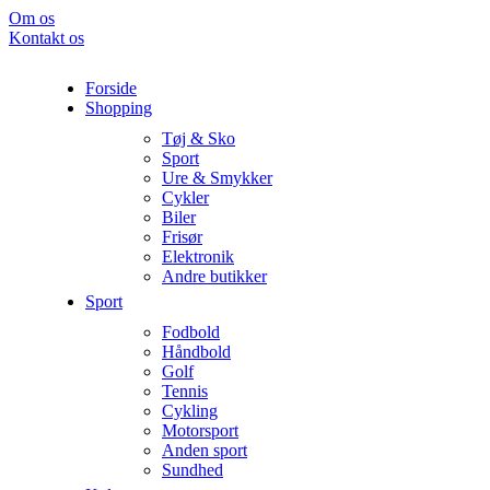
Om os
Kontakt os
Forside
Shopping
Tøj & Sko
Sport
Ure & Smykker
Cykler
Biler
Frisør
Elektronik
Andre butikker
Sport
Fodbold
Håndbold
Golf
Tennis
Cykling
Motorsport
Anden sport
Sundhed