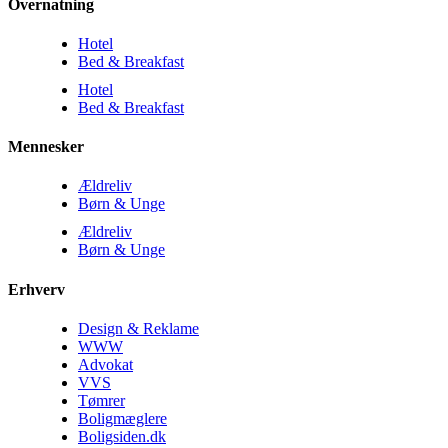
Overnatning
Hotel
Bed & Breakfast
Hotel
Bed & Breakfast
Mennesker
Ældreliv
Børn & Unge
Ældreliv
Børn & Unge
Erhverv
Design & Reklame
WWW
Advokat
VVS
Tømrer
Boligmæglere
Boligsiden.dk