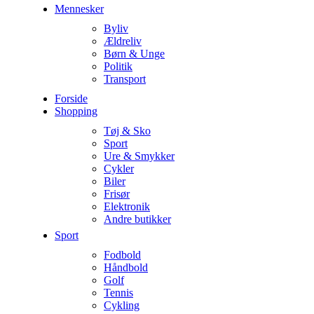
Mennesker
Byliv
Ældreliv
Børn & Unge
Politik
Transport
Forside
Shopping
Tøj & Sko
Sport
Ure & Smykker
Cykler
Biler
Frisør
Elektronik
Andre butikker
Sport
Fodbold
Håndbold
Golf
Tennis
Cykling