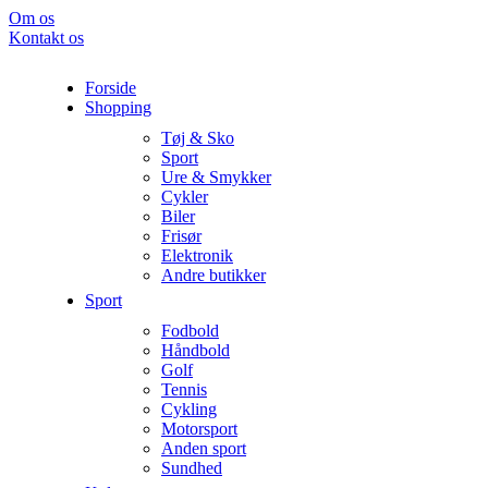
Om os
Kontakt os
Forside
Shopping
Tøj & Sko
Sport
Ure & Smykker
Cykler
Biler
Frisør
Elektronik
Andre butikker
Sport
Fodbold
Håndbold
Golf
Tennis
Cykling
Motorsport
Anden sport
Sundhed