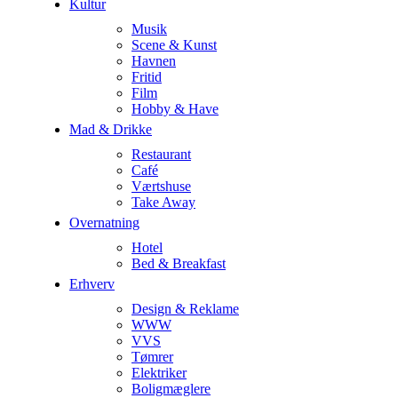
Kultur
Musik
Scene & Kunst
Havnen
Fritid
Film
Hobby & Have
Mad & Drikke
Restaurant
Café
Værtshuse
Take Away
Overnatning
Hotel
Bed & Breakfast
Erhverv
Design & Reklame
WWW
VVS
Tømrer
Elektriker
Boligmæglere