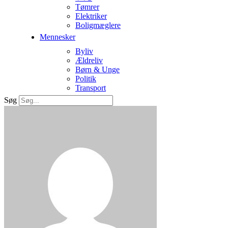
Tømrer
Elektriker
Boligmæglere
Mennesker
Byliv
Ældreliv
Børn & Unge
Politik
Transport
Søg