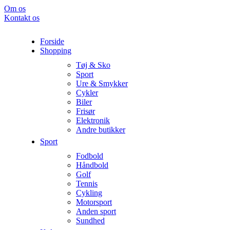
Om os
Kontakt os
Forside
Shopping
Tøj & Sko
Sport
Ure & Smykker
Cykler
Biler
Frisør
Elektronik
Andre butikker
Sport
Fodbold
Håndbold
Golf
Tennis
Cykling
Motorsport
Anden sport
Sundhed