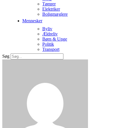
Tømrer
Elektriker
Boligmæglere
Mennesker
Byliv
Ældreliv
Børn & Unge
Politik
Transport
Søg