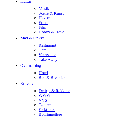
Kultur
Musik
Scene & Kunst
Havnen
Fritid
Film
Hobby & Have
Mad & Drikke
Restaurant
Café
Værtshuse
Take Away
Overnatning
Hotel
Bed & Breakfast
Erhverv
Design & Reklame
WWW
VVS
Tømrer
Elektriker
Boligmæglere