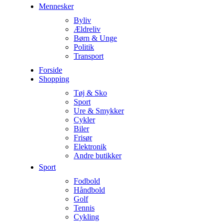
Mennesker
Byliv
Ældreliv
Børn & Unge
Politik
Transport
Forside
Shopping
Tøj & Sko
Sport
Ure & Smykker
Cykler
Biler
Frisør
Elektronik
Andre butikker
Sport
Fodbold
Håndbold
Golf
Tennis
Cykling