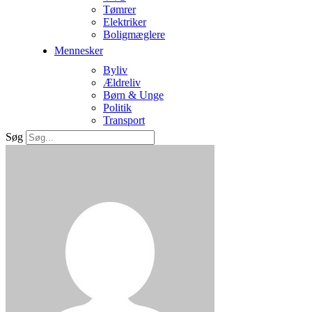
Tømrer
Elektriker
Boligmæglere
Mennesker
Byliv
Ældreliv
Børn & Unge
Politik
Transport
Søg