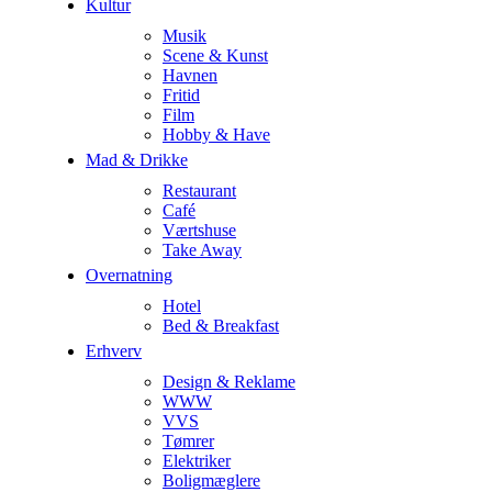
Kultur
Musik
Scene & Kunst
Havnen
Fritid
Film
Hobby & Have
Mad & Drikke
Restaurant
Café
Værtshuse
Take Away
Overnatning
Hotel
Bed & Breakfast
Erhverv
Design & Reklame
WWW
VVS
Tømrer
Elektriker
Boligmæglere