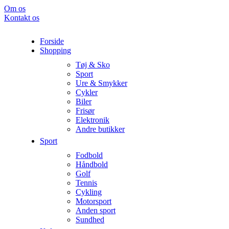
Om os
Kontakt os
Forside
Shopping
Tøj & Sko
Sport
Ure & Smykker
Cykler
Biler
Frisør
Elektronik
Andre butikker
Sport
Fodbold
Håndbold
Golf
Tennis
Cykling
Motorsport
Anden sport
Sundhed