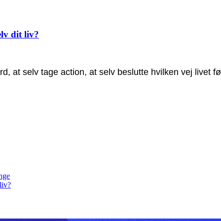
lv dit liv?
 at selv tage action, at selv beslutte hvilken vej livet f
unge
liv?