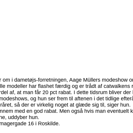
dler om i dametøjs-forretningen, Aage Müllers modeshow
lle modeller har flashet færdig og er trådt af catwalke
del af, at man får 20 pct rabat. I dette tidsrum bliver de
deshows, og hun ser frem til aftenen i det tidlige efterå
t, så der er virkelig noget at glæde sig til, siger hun.
nnem med en god rabat. Men også hvis man eventuelt kun v
ne, uddyber hun.
omagergade 16 i Roskilde.