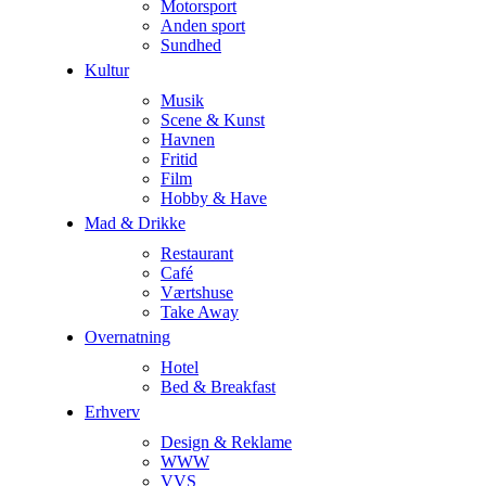
Motorsport
Anden sport
Sundhed
Kultur
Musik
Scene & Kunst
Havnen
Fritid
Film
Hobby & Have
Mad & Drikke
Restaurant
Café
Værtshuse
Take Away
Overnatning
Hotel
Bed & Breakfast
Erhverv
Design & Reklame
WWW
VVS