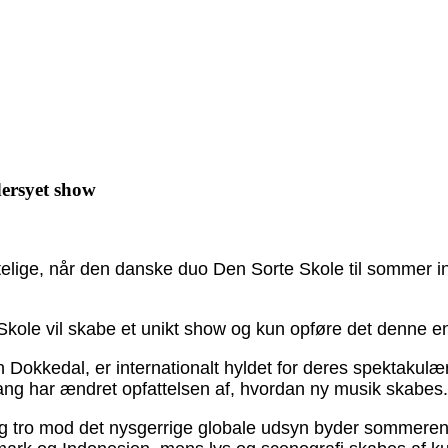
dersyet show
elige, når den danske duo Den Sorte Skole til sommer invi
 Skole vil skabe et unikt show og kun opføre det denne e
 Dokkedal, er internationalt hyldet for deres spektakulæ
ang har ændret opfattelsen af, hvordan ny musik skabes.
, og tro mod det nysgerrige globale udsyn byder somme