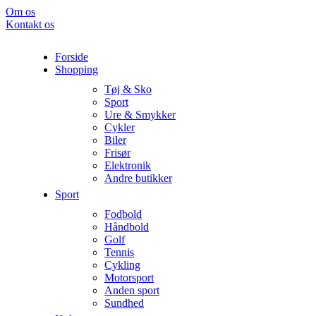
Om os
Kontakt os
Forside
Shopping
Tøj & Sko
Sport
Ure & Smykker
Cykler
Biler
Frisør
Elektronik
Andre butikker
Sport
Fodbold
Håndbold
Golf
Tennis
Cykling
Motorsport
Anden sport
Sundhed