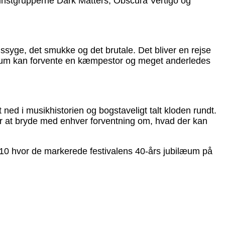
kunstgrupperne Dark Matters, Obscura Vertigo og
dssyge, det smukke og det brutale. Det bliver en rejse
likum kan forvente en kæmpestor og meget anderledes
ed i musikhistorien og bogstaveligt talt kloden rundt.
or at bryde med enhver forventning om, hvad der kan
010 hvor de markerede festivalens 40-års jubilæum på