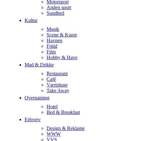
Motorsport
Anden sport
Sundhed
Kultur
Musik
Scene & Kunst
Havnen
Fritid
Film
Hobby & Have
Mad & Drikke
Restaurant
Café
Værtshuse
Take Away
Overnatning
Hotel
Bed & Breakfast
Erhverv
Design & Reklame
WWW
VVS