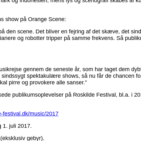
anmark og Indonesien, mens lys og scenografi skabes af 
ens show på Orange Scene:
på den scene. Det bliver en fejring af det skæve, det sin
indianere og robotter tripper på samme frekvens. Så pub
usikrejse gennem de seneste år, som har taget dem dybt n
ed sindssygt spektakulære shows, så nu får de chancen f
l pirre og provokere alle sanser.”
ede publikumsoplevelser på Roskilde Festival, bl.a. i 2
e-festival.dk/music/2017
 1. juli 2017.
 (eksklusiv gebyr).