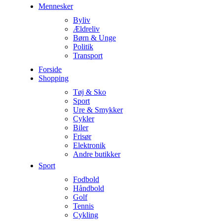
Mennesker
Byliv
Ældreliv
Børn & Unge
Politik
Transport
Forside
Shopping
Tøj & Sko
Sport
Ure & Smykker
Cykler
Biler
Frisør
Elektronik
Andre butikker
Sport
Fodbold
Håndbold
Golf
Tennis
Cykling