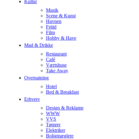
Kultur
Musik
Scene & Kunst
Havnen
Fritid
Film
Hobby & Have
Mad & Drikke
Restaurant
Café
Værtshuse
Take Away
Overnatning
Hotel
Bed & Breakfast
Erhverv
Design & Reklame
WWW
VVS
Tømrer
Elektriker
Boligmæglere