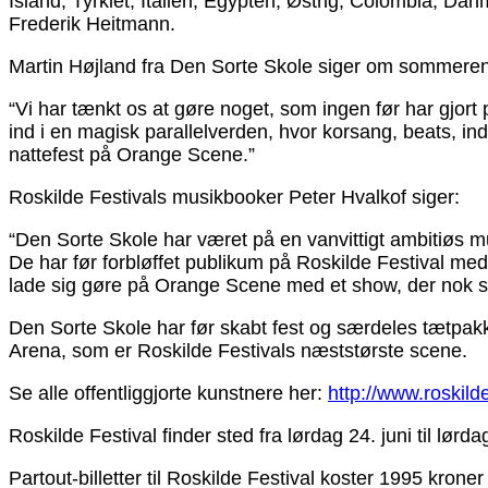
Island, Tyrkiet, Italien, Egypten, Østrig, Colombia, D
Frederik Heitmann.
Martin Højland fra Den Sorte Skole siger om sommer
“Vi har tænkt os at gøre noget, som ingen før har gjort 
ind i en magisk parallelverden, hvor korsang, beats, 
nattefest på Orange Scene.”
Roskilde Festivals musikbooker Peter Hvalkof siger:
“Den Sorte Skole har været på en vanvittigt ambitiøs m
De har før forbløffet publikum på Roskilde Festival m
lade sig gøre på Orange Scene med et show, der nok ska
Den Sorte Skole har før skabt fest og særdeles tætpakk
Arena, som er Roskilde Festivals næststørste scene.
Se alle offentliggjorte kunstnere her:
http://www.roskild
Roskilde Festival finder sted fra lørdag 24. juni til lørdag
Partout-billetter til Roskilde Festival koster 1995 kroner