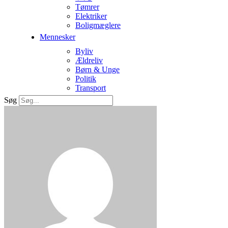
Tømrer
Elektriker
Boligmæglere
Mennesker
Byliv
Ældreliv
Børn & Unge
Politik
Transport
Søg