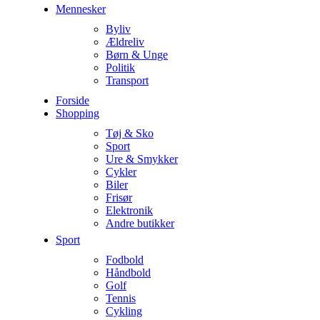
Mennesker
Byliv
Ældreliv
Børn & Unge
Politik
Transport
Forside
Shopping
Tøj & Sko
Sport
Ure & Smykker
Cykler
Biler
Frisør
Elektronik
Andre butikker
Sport
Fodbold
Håndbold
Golf
Tennis
Cykling