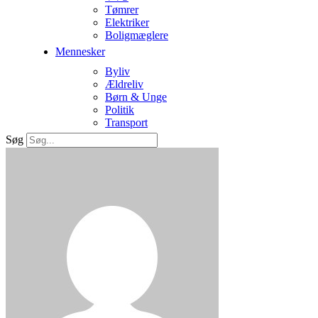
Tømrer
Elektriker
Boligmæglere
Mennesker
Byliv
Ældreliv
Børn & Unge
Politik
Transport
Søg