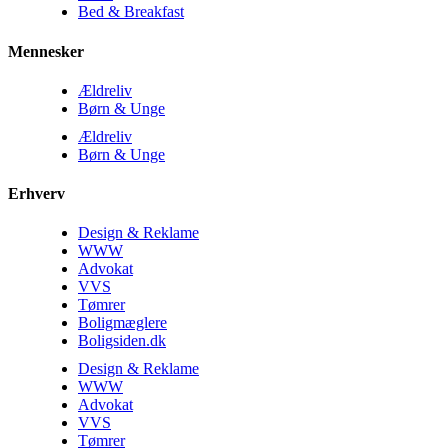
Bed & Breakfast
Mennesker
Ældreliv
Børn & Unge
Ældreliv
Børn & Unge
Erhverv
Design & Reklame
WWW
Advokat
VVS
Tømrer
Boligmæglere
Boligsiden.dk
Design & Reklame
WWW
Advokat
VVS
Tømrer