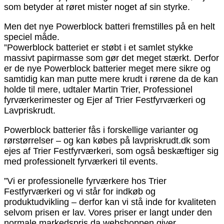
som betyder at røret mister noget af sin styrke.
Men det nye Powerblock batteri fremstilles på en helt
speciel måde.
”Powerblock batteriet er støbt i et samlet stykke
massivt papirmasse som gør det meget stærkt. Derfor
er de nye Powerblock batterier meget mere sikre og
samtidig kan man putte mere krudt i rørene da de kan
holde til mere, udtaler Martin Trier, Professionel
fyrværkerimester og Ejer af Trier Festfyrværkeri og
Lavpriskrudt.
Powerblock batterier fås i forskellige varianter og
rørstørrelser – og kan købes på lavpriskrudt.dk som
ejes af Trier Festfyrværkeri, som også beskæftiger sig
med professionelt fyrværkeri til events.
”Vi er professionelle fyrværkere hos Trier
Festfyrværkeri og vi står for indkøb og
produktudvikling – derfor kan vi stå inde for kvaliteten
selvom prisen er lav. Vores priser er langt under den
normale markedspris da webshoppen giver