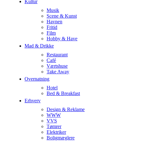
Kultur
Musik
Scene & Kunst
Havnen
Fritid
Film
Hobby & Have
Mad & Drikke
Restaurant
Café
Værtshuse
Take Away
Overnatning
Hotel
Bed & Breakfast
Erhverv
Design & Reklame
WWW
VVS
Tømrer
Elektriker
Boligmæglere