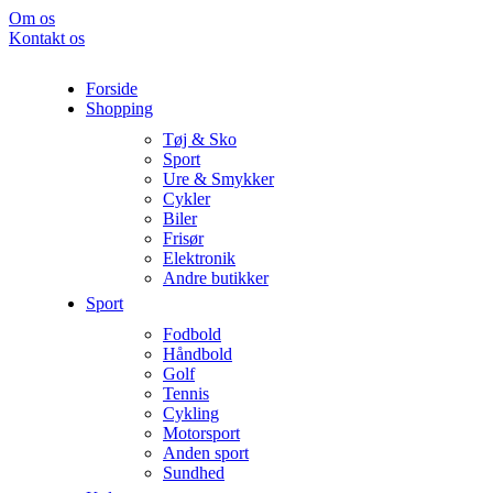
Om os
Kontakt os
Forside
Shopping
Tøj & Sko
Sport
Ure & Smykker
Cykler
Biler
Frisør
Elektronik
Andre butikker
Sport
Fodbold
Håndbold
Golf
Tennis
Cykling
Motorsport
Anden sport
Sundhed