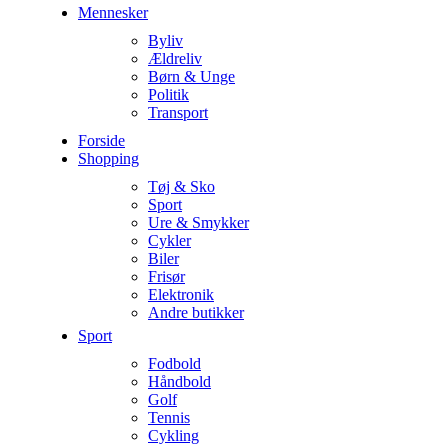
Mennesker
Byliv
Ældreliv
Børn & Unge
Politik
Transport
Forside
Shopping
Tøj & Sko
Sport
Ure & Smykker
Cykler
Biler
Frisør
Elektronik
Andre butikker
Sport
Fodbold
Håndbold
Golf
Tennis
Cykling