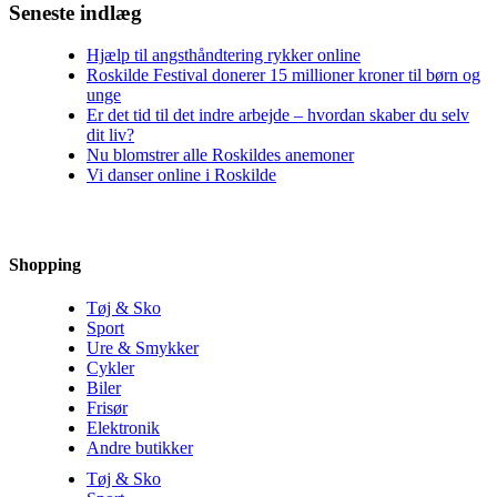
Seneste indlæg
Hjælp til angsthåndtering rykker online
Roskilde Festival donerer 15 millioner kroner til børn og
unge
Er det tid til det indre arbejde – hvordan skaber du selv
dit liv?
Nu blomstrer alle Roskildes anemoner
Vi danser online i Roskilde
Shopping
Tøj & Sko
Sport
Ure & Smykker
Cykler
Biler
Frisør
Elektronik
Andre butikker
Tøj & Sko