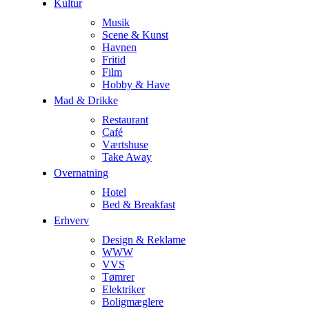
Kultur
Musik
Scene & Kunst
Havnen
Fritid
Film
Hobby & Have
Mad & Drikke
Restaurant
Café
Værtshuse
Take Away
Overnatning
Hotel
Bed & Breakfast
Erhverv
Design & Reklame
WWW
VVS
Tømrer
Elektriker
Boligmæglere