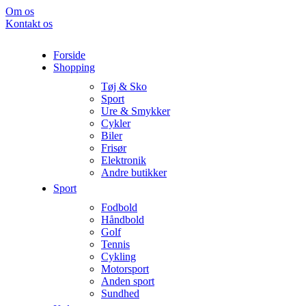
Om os
Kontakt os
Forside
Shopping
Tøj & Sko
Sport
Ure & Smykker
Cykler
Biler
Frisør
Elektronik
Andre butikker
Sport
Fodbold
Håndbold
Golf
Tennis
Cykling
Motorsport
Anden sport
Sundhed