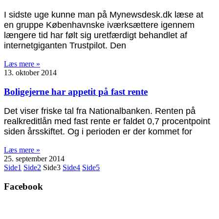
I sidste uge kunne man på Mynewsdesk.dk læse at
en gruppe Københavnske iværksættere igennem
længere tid har følt sig uretfærdigt behandlet af
internetgiganten Trustpilot. Den
Læs mere »
13. oktober 2014
Boligejerne har appetit på fast rente
Det viser friske tal fra Nationalbanken. Renten på
realkreditlån med fast rente er faldet 0,7 procentpoint
siden årsskiftet. Og i perioden er der kommet for
Læs mere »
25. september 2014
Side
1
Side
2
Side
3
Side
4
Side
5
Facebook