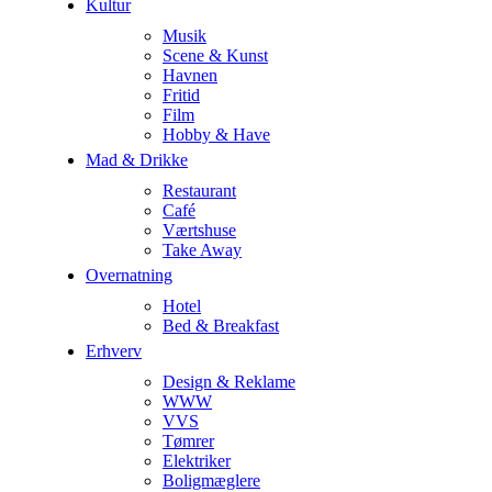
Kultur
Musik
Scene & Kunst
Havnen
Fritid
Film
Hobby & Have
Mad & Drikke
Restaurant
Café
Værtshuse
Take Away
Overnatning
Hotel
Bed & Breakfast
Erhverv
Design & Reklame
WWW
VVS
Tømrer
Elektriker
Boligmæglere