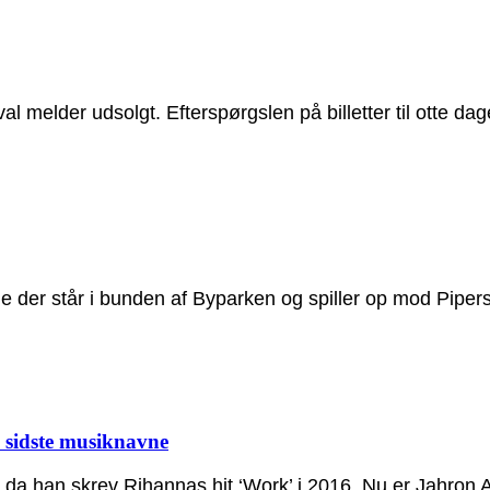
 melder udsolgt. Efterspørgslen på billetter til otte dage
ne der står i bunden af Byparken og spiller op mod Piper
13 sidste musiknavne
 da han skrev Rihannas hit ‘Work’ i 2016. Nu er Jahron