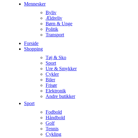
Mennesker
Byliv
Ældreliv
Børn & Unge
Politik
Transport
Forside
Shopping
Tøj & Sko
Sport
Ure & Smykker
Cykler
Biler
Frisør
Elektronik
Andre butikker
Sport
Fodbold
Håndbold
Golf
Tennis
Cykling