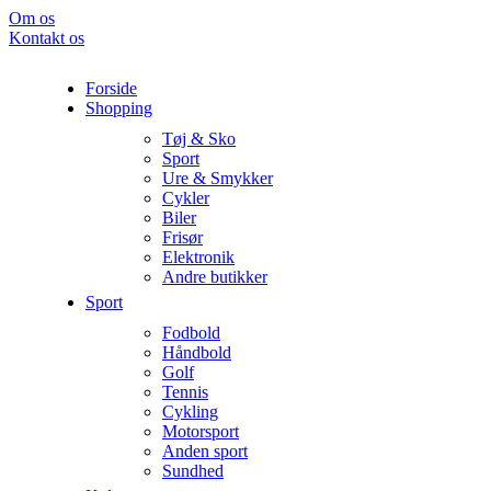
Om os
Kontakt os
Forside
Shopping
Tøj & Sko
Sport
Ure & Smykker
Cykler
Biler
Frisør
Elektronik
Andre butikker
Sport
Fodbold
Håndbold
Golf
Tennis
Cykling
Motorsport
Anden sport
Sundhed