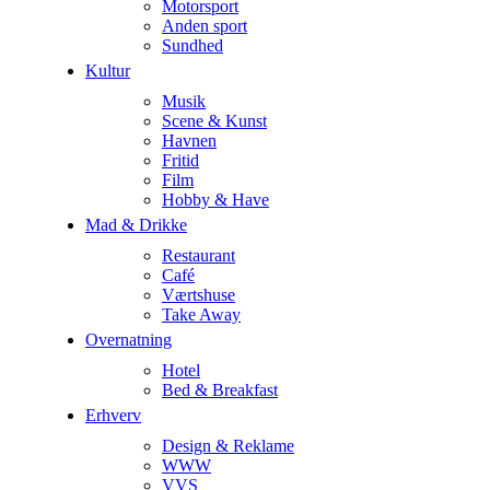
Motorsport
Anden sport
Sundhed
Kultur
Musik
Scene & Kunst
Havnen
Fritid
Film
Hobby & Have
Mad & Drikke
Restaurant
Café
Værtshuse
Take Away
Overnatning
Hotel
Bed & Breakfast
Erhverv
Design & Reklame
WWW
VVS